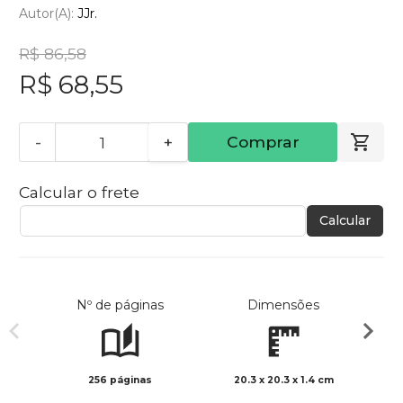
Autor(a):
JJr.
R$ 86,58
R$ 68,55
-
+
Comprar
Calcular o frete
Calcular
Nº de páginas
Dimensões
256 páginas
20.3 x 20.3 x 1.4 cm
Preto 