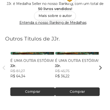
JJr. é Medalha Seller no nosso Ranking, com um total de
50 livros vendidos!
Mais sobre o autor
Entenda o nosso Ranking de Medalhas
Outros Títulos de JJr.
É UMA OUTRA ESTÓRIA!
É UMA OUTRA ESTÓRIA!
Etern
JJr.
JJr.
JJr.
R$ 81,27
R$ 45,75
R$ 47
R$ 64,34
R$ 36,22
R$ 37
Comprar
Comprar