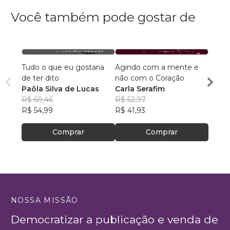
Você também pode gostar de
Tudo o que eu gostaria
Agindo com a mente e
Poesi
de ter dito
não com o Coração
habit
Paôla Silva de Lucas
Carla Serafim
Cristi
R$ 69,46
R$ 52,97
R$ 55,
R$ 54,99
R$ 41,93
R$ 44
Comprar
Comprar
NOSSA MISSÃO
Democratizar a publicação e venda de