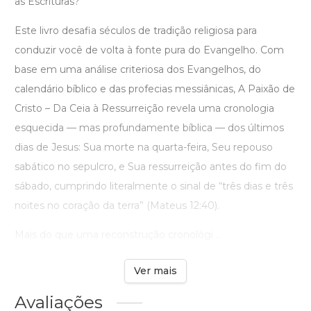
as Escrituras?
Este livro desafia séculos de tradição religiosa para
conduzir você de volta à fonte pura do Evangelho. Com
base em uma análise criteriosa dos Evangelhos, do
calendário bíblico e das profecias messiânicas, A Paixão de
Cristo – Da Ceia à Ressurreição revela uma cronologia
esquecida — mas profundamente bíblica — dos últimos
dias de Jesus: Sua morte na quarta-feira, Seu repouso
sabático no sepulcro, e Sua ressurreição antes do fim do
sábado, cumprindo literalmente o sinal de “três dias e três
noites no coração da terra” (Mateus 12:40).
Mais do que uma reconstrução cronológi ...
Ver mais
Avaliações