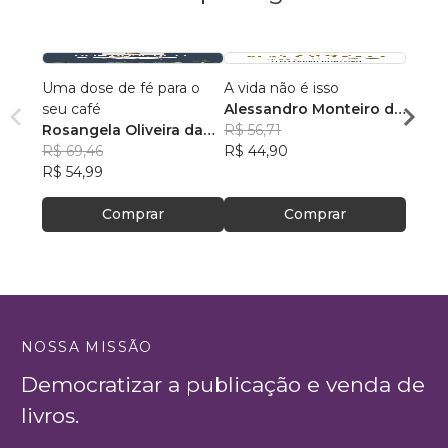
Uma dose de fé para o
A vida não é isso
118 A
seu café
Alessandro Monteiro de
Rosan
Rosangela Oliveira da
Menezes
R$ 56,71
Feito
R$ 43
Silva
R$ 69,46
R$ 44,90
R$ 34
R$ 54,99
Comprar
Comprar
NOSSA MISSÃO
Democratizar a publicação e venda de
livros.