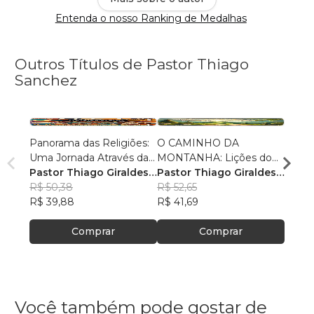
Entenda o nosso Ranking de Medalhas
Outros Títulos de Pastor Thiago
Sanchez
Panorama das Religiões:
O CAMINHO DA
O SE
Uma Jornada Através da
MONTANHA: Lições do
O SAL
Diversidade Espiritual
Pastor Thiago Giraldes
Sermão de Jesus
Pastor Thiago Giraldes
no No
Pasto
Sanchez
R$ 50,38
Sanchez
R$ 52,65
Sanc
R$ 84
R$ 39,88
R$ 41,69
R$ 66
Comprar
Comprar
Você também pode gostar de