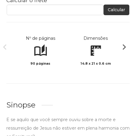
Calcular o frete
Calcular
Nº de páginas
Dimensões
90 páginas
14.8 x 21 x 0.6 cm
Preto 
Sinopse
E se aquilo que você sempre ouviu sobre a morte e
ressurreição de Jesus não estiver em plena harmonia com