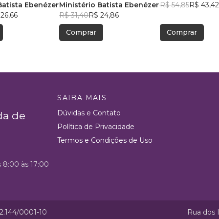
Batista Ebenézer
Ministério Batista Ebenézer
R$ 54,85
R$ 43,42
26,66
R$ 31,40
R$ 24,86
Comprar
Comprar
SAIBA MAIS
Dúvidas e Contato
da de
Política de Privacidade
Termos e Condições de Uso
s 8:00 às 17:00
52.144/0001-10
Rua dos I