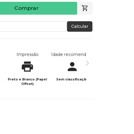
Comprar
Calcular
Impressão
Idade recomendada
Data de publicaç
Preto e Branco (Papel
Sem classificação
02/07/2025
Offset)