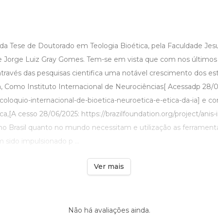
r da Tese de Doutorado em Teologia Bioética, pela Faculdade Jesuí
de Jorge Luiz Gray Gomes. Tem-se em vista que com nos últimos
avés das pesquisas cientifica uma notável crescimento dos est
a, Como Instituto Internacional de Neurociências[ Acessadp 28/0
x-coloquio-internacional-de-bioetica-neuroetica-e-etica-da-ia] e c
ca,[A cesso 28/06/2025: https://brazilfoundation.org/project/anis-
 no Brasil quanto no mundo necessitam e utilização as ferramenta
sido impulsionado p ...
Ver mais
Não há avaliações ainda.