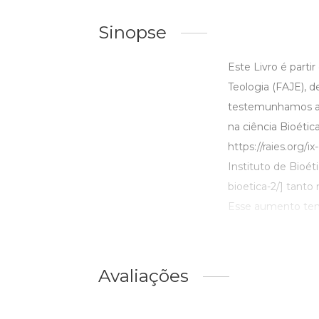
Sinopse
Este Livro é parti
Teologia (FAJE), 
testemunhamos atr
na ciência Bioétic
https://raies.org/i
Instituto de Bioéti
bioetica-2/] tanto
Esse aumento tem 
Avaliações