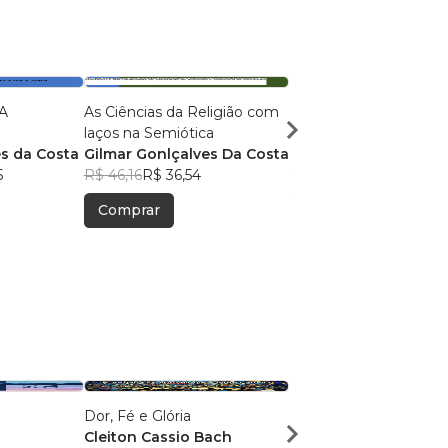
A
As Ciências da Religião com
CIÊNCIA DA RELIGIÃ
laços na Semiótica
APLICADA
s da Costa
Gilmar Gonlçalves Da Costa
Gilmar Gonçalves da
5
R$ 46,16
R$ 36,54
R$ 49,06
R$ 38,84
Comprar
Comprar
Dor, Fé e Glória
Revista Nova Criatura
Cleiton Cassio Bach
Ministério Batista Eb