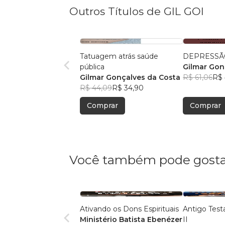
Outros Títulos de GIL GOI
Tatuagem atrás saúde
DEPRESSÃ
pública
Gilmar Gon
Gilmar Gonçalves da Costa
R$ 61,06
R$ 
R$ 44,09
R$ 34,90
Comprar
Comprar
Você também pode gosta
Ativando os Dons Espirituais
Antigo Tes
Ministério Batista Ebenézer
II