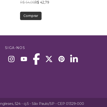
R$ 54,05
R$ 42,79
R$ 27,47
R$ 21,75
Comprar
Comprar
SIGA-NOS
ngleses, 524 - cj.5 - São Paulo/SP - CEP 01329-000