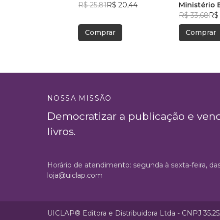
R$ 25,81
R$ 20,44
Ministério 
R$ 33,68
R$ 
Comprar
Comprar
NOSSA MISSÃO
Democratizar a publicação e ven
livros.
Horário de atendimento: segunda à sexta-feira, da
loja@uiclap.com
UICLAP® Editora e Distribuidora Ltda - CNPJ 35.2