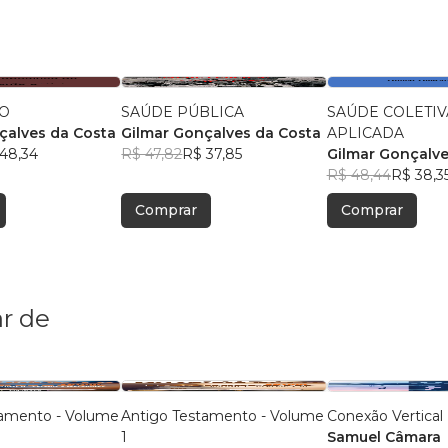
O
SAÚDE PÚBLICA
SAÚDE COLETIV
çalves da Costa
Gilmar Gonçalves da Costa
APLICADA
48,34
R$ 47,82
R$ 37,85
Gilmar Gonçalve
R$ 48,44
R$ 38,3
Comprar
Comprar
r de
tamento - Volume
Antigo Testamento - Volume
Conexão Vertical
1
Samuel Câmara