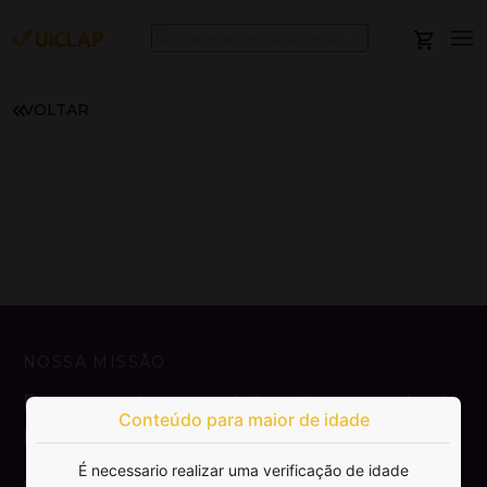
VOLTAR
NOSSA MISSÃO
Democratizar a publicação e venda de
Conteúdo para maior de idade
livros.
É necessario realizar uma verificação de idade
SAIBA MAIS