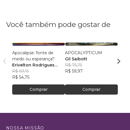
Você também pode gostar de
Apocalipse: fonte de
APOCALYPTICUM
Bom 
medo ou esperança?
Gil Saibott
Felipe
Erivelton Rodrigues
R$ 75,75
R$ 48
Nunes
R$ 69,15
R$ 59,97
R$ 38
R$ 54,75
Comprar
Comprar
NOSSA MISSÃO