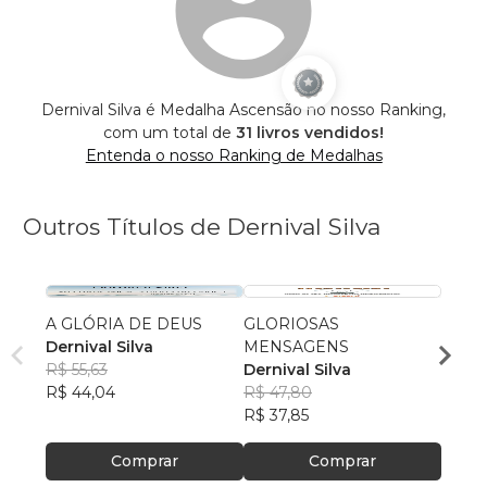
Dernival Silva é Medalha Ascensão no nosso Ranking,
com um total de
31 livros vendidos!
Entenda o nosso Ranking de Medalhas
Outros Títulos de Dernival Silva
A GLÓRIA DE DEUS
GLORIOSAS
A SA
Dernival Silva
MENSAGENS
Derni
R$ 55,63
Dernival Silva
R$ 49
R$ 44,04
R$ 47,80
R$ 39
R$ 37,85
Comprar
Comprar