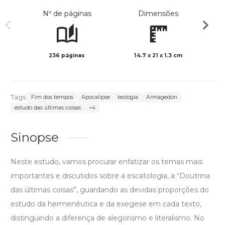
Nº de páginas
Dimensões
236 páginas
14.7 x 21 x 1.3 cm
Preto 
Tags:
Fim dos tempos
Apocalipse
teologia
Armagedon
estudo das últimas coisas
+4
Sinopse
Neste estudo, vamos procurar enfatizar os temas mais
importantes e discutidos sobre a escatologia, a “Doutrina
das últimas coisas”, guardando as devidas proporções do
estudo da hermenêutica e da exegese em cada texto,
distinguindo a diferença de alegorismo e literalismo. No