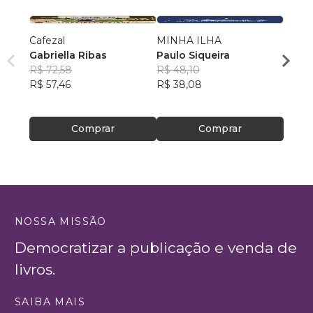
Cafezal
MINHA ILHA
Prime
Gabriella Ribas
Paulo Siqueira
Rosa
R$ 72,58
R$ 48,10
R$ 46
R$ 57,46
R$ 38,08
R$ 37
Comprar
Comprar
NOSSA MISSÃO
Democratizar a publicação e venda de
livros.
SAIBA MAIS