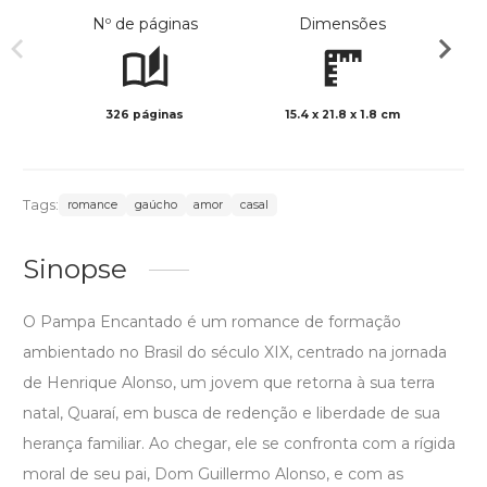
Nº de páginas
Dimensões
326 páginas
15.4 x 21.8 x 1.8 cm
Preto 
Tags:
romance
gaúcho
amor
casal
Sinopse
O Pampa Encantado é um romance de formação
ambientado no Brasil do século XIX, centrado na jornada
de Henrique Alonso, um jovem que retorna à sua terra
natal, Quaraí, em busca de redenção e liberdade de sua
herança familiar. Ao chegar, ele se confronta com a rígida
moral de seu pai, Dom Guillermo Alonso, e com as