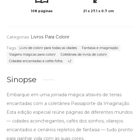
108 páginas
21 x 27.1 x 0.7 cm
Preto 
Livros Para Colorir
Categorias:
Tags:
Livro de colorir para todas as idades
Fantasia e imaginação
Viagens mágicas para colorir
Coletânea de livros de colorir
Cidades encantadas e cafés fofos
+2
Sinopse
Embarque em uma jornada mágica através de terras
encantadas com a coletânea Passaporte da Imaginação.
Esta edição especial reúne páginas de diferentes mundos
— cidades aconchegantes, cafés dos sonhos, vilarejos
encantados e cenários repletos de fantasia — tudo pronto
para ganhar vida com as suas cores.