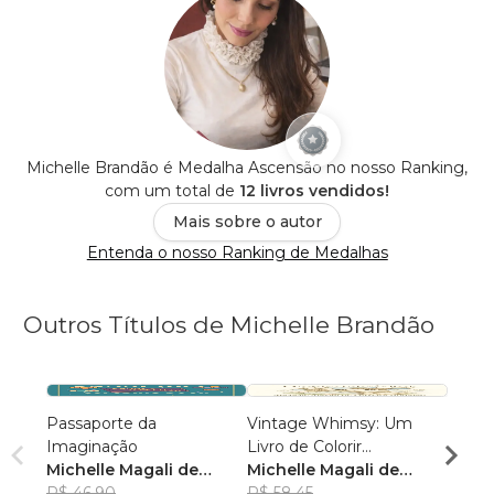
Michelle Brandão é Medalha Ascensão no nosso Ranking,
com um total de
12 livros vendidos!
Mais sobre o autor
Entenda o nosso Ranking de Medalhas
Outros Títulos de Michelle Brandão
Passaporte da
Vintage Whimsy: Um
Passa
Imaginação
Livro de Colorir
Imagi
Michelle Magali de
Nostálgico
Michelle Magali de
Miche
Oliveira Brandão
R$ 46,90
Oliveira Br
R$ 58,45
Olive
R$ 46