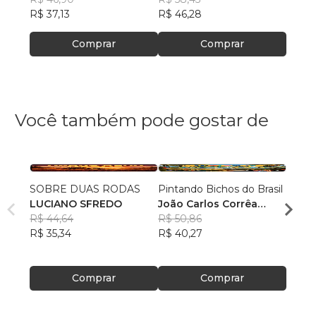
R$ 37,13
R$ 46,28
R$ 37
Comprar
Comprar
Você também pode gostar de
SOBRE DUAS RODAS
Pintando Bichos do Brasil
Pinta
LUCIANO SFREDO
João Carlos Corrêa
João 
R$ 44,64
Caminha
R$ 50,86
Cami
R$ 40
R$ 35,34
R$ 40,27
R$ 31
Comprar
Comprar