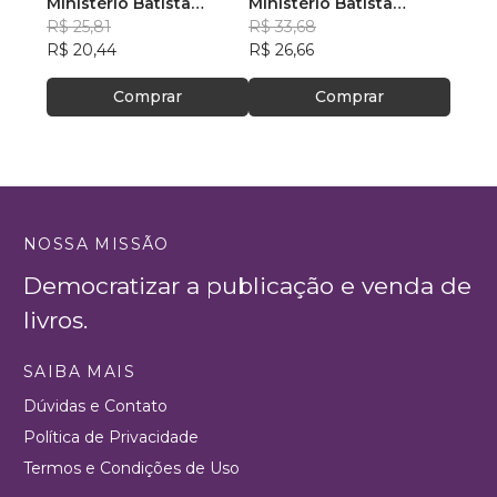
Ministério Batista
Ministério Batista
Minis
Ebenézer
R$ 25,81
Ebenézer
R$ 33,68
Eben
R$ 31
R$ 20,44
R$ 26,66
R$ 24
Comprar
Comprar
NOSSA MISSÃO
Democratizar a publicação e venda de
livros.
SAIBA MAIS
Dúvidas e Contato
Política de Privacidade
Termos e Condições de Uso