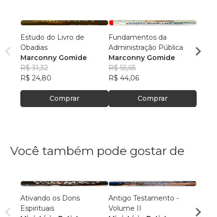
Estudo do Livro de
Fundamentos da
Contr
Obadias
Administração Pública
Funda
Marconny Gomide
Marconny Gomide
Másca
Marc
R$ 31,32
R$ 55,65
R$ 50
R$ 24,80
R$ 44,06
R$ 40
Comprar
Comprar
Você também pode gostar de
Ativando os Dons
Antigo Testamento -
Antig
Espirituais
Volume II
Volum