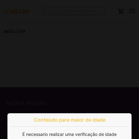
VOLTAR
NOSSA MISSÃO
Democratizar a publicação e venda de
Conteúdo para maior de idade
livros.
É necessario realizar uma verificação de idade
SAIBA MAIS