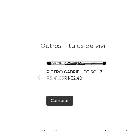
Outros Títulos de vivi
PIETRO GABRIEL DE SOUZA
ARAUJO
R$ 41,03
R$ 32,48
Comprar