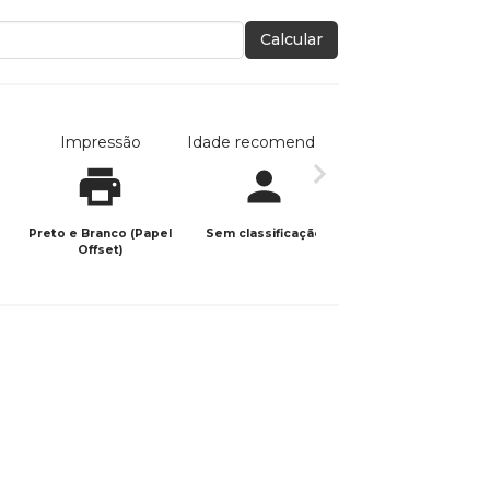
Calcular
Impressão
Idade recomendada
Data de publicaç
Preto e Branco (Papel
Sem classificação
30/06/2025
Offset)