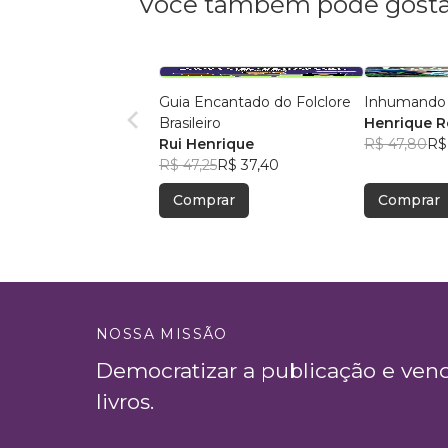
Você também pode gosta
Guia Encantado do Folclore
Inhumando
Brasileiro
Henrique R
Rui Henrique
R$ 47,80
R$
R$ 47,25
R$ 37,40
Comprar
Comprar
NOSSA MISSÃO
Democratizar a publicação e ven
livros.