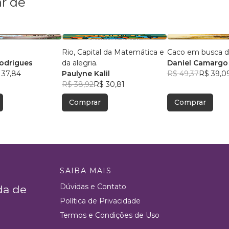
r de
Rio, Capital da Matemática e
Caco em busca da
odrigues
da alegria.
Daniel Camarg
 37,84
Paulyne Kalil
R$ 49,37
R$ 39,0
R$ 38,92
R$ 30,81
Comprar
Comprar
SAIBA MAIS
Dúvidas e Contato
da de
Política de Privacidade
Termos e Condições de Uso