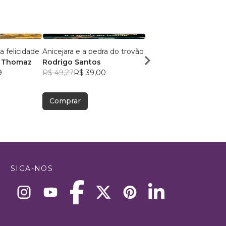
 felicidade
Anicejara e a pedra do trovão
Anicejara e a Luz de 
o Thomaz
Rodrigo Santos
Rodrigo Santos
9
R$ 49,27
R$ 39,00
R$ 49,26
R$ 39,00
Comprar
Comprar
SIGA-NOS