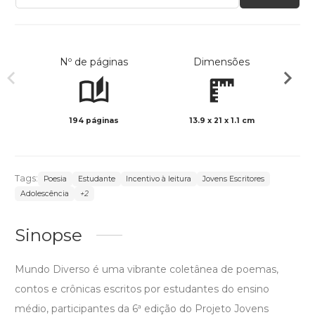
Nº de páginas
Dimensões
194 páginas
13.9 x 21 x 1.1 cm
Preto 
Tags:
Poesia
Estudante
Incentivo à leitura
Jovens Escritores
Adolescência
+2
Sinopse
Mundo Diverso é uma vibrante coletânea de poemas,
contos e crônicas escritos por estudantes do ensino
médio, participantes da 6ª edição do Projeto Jovens