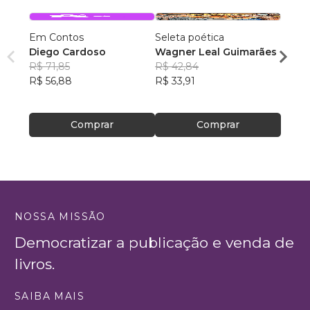
Em Contos
Seleta poética
O que
Diego Cardoso
Wagner Leal Guimarães
enten
R$ 71,85
R$ 42,84
ainda 
Carla
R$ 56,88
R$ 33,91
R$ 57
R$ 45
Comprar
Comprar
NOSSA MISSÃO
Democratizar a publicação e venda de
livros.
SAIBA MAIS