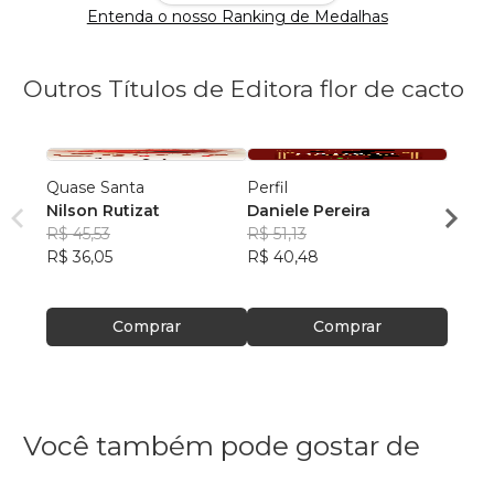
Entenda o nosso Ranking de Medalhas
Outros Títulos de Editora flor de cacto
Quase Santa
Perfil
À flor
Nilson Rutizat
Daniele Pereira
Nilso
R$ 45,53
R$ 51,13
R$ 53
R$ 36,05
R$ 40,48
R$ 42
Comprar
Comprar
Você também pode gostar de