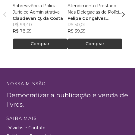
Sobrevivência Policial
Atendimento Prestado
Grafo
Jurídico Administrativa
Nas Delegacias de Polícia
Prof.
Claudevan Q. da Costa
às Vítimas de Violência
Felipe Gonçalves
Bande
R$ 80
R$ 99,40
Doméstica e Familiar
Martins
R$ 50,01
R$ 63
R$ 78,69
Contra a Mulher: Um
R$ 39,59
Olhar Humanizado
Comprar
Comprar
NOSSA MISSÃO
Democratizar a publicação e venda de
livros.
SAIBA MAIS
Dúvidas e Contato