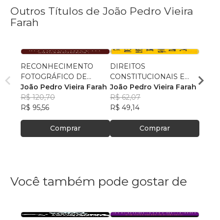
Outros Títulos de João Pedro Vieira
Farah
RECONHECIMENTO
DIREITOS
TRAB
FOTOGRÁFICO DE
CONSTITUCIONAIS E
ESCR
SUSPEITOS: TÉCNICA
João Pedro Vieira Farah
INTERSECCIONALIDADE
João Pedro Vieira Farah
BRASI
João 
LEGÍTIMA OU ATAVISMO
R$ 120,70
DE IDENTIDADES
R$ 62,07
PÚBL
R$ 62
LOMBROSIANO?
R$ 95,56
MARGINALIZADAS: UM
R$ 49,14
ENFR
R$ 49
OLHAR SOBRE A
EFET
Comprar
HOMOFOBIA
Comprar
CIDA
Você também pode gostar de