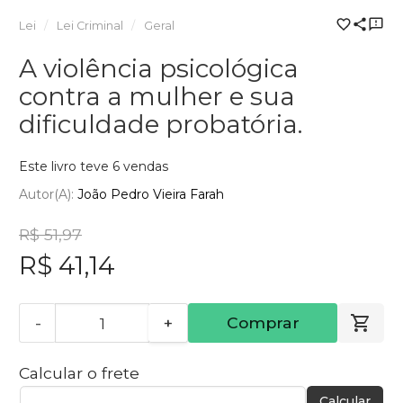
Lei
Lei Criminal
Geral
A violência psicológica
contra a mulher e sua
dificuldade probatória.
Este livro teve 6 vendas
Autor(a):
João Pedro Vieira Farah
R$ 51,97
R$ 41,14
-
+
Comprar
Calcular o frete
Calcular