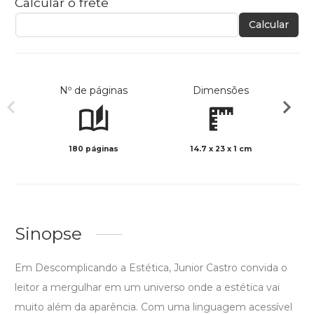
Calcular o frete
Calcular
Nº de páginas
Dimensões
180 páginas
14.7 x 23 x 1 cm
Preto 
Sinopse
Em Descomplicando a Estética, Junior Castro convida o
leitor a mergulhar em um universo onde a estética vai
muito além da aparência. Com uma linguagem acessível