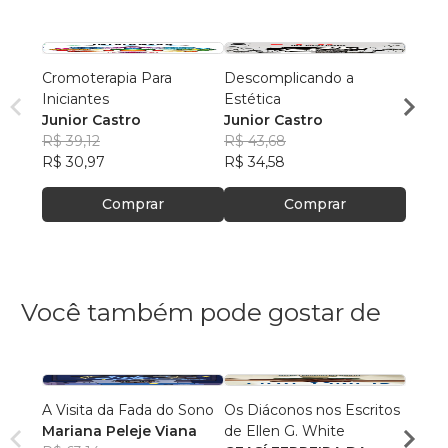
Cromoterapia Para
Descomplicando a
revist
Iniciantes
Estética
Est1
Junior Castro
Junior Castro
R$ 30
R$ 39,12
R$ 43,68
R$ 23
R$ 30,97
R$ 34,58
Comprar
Comprar
Você também pode gostar de
A Visita da Fada do Sono
Os Diáconos nos Escritos
O Pod
Mariana Peleje Viana
de Ellen G. White
Rafae