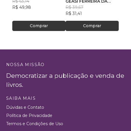
R$ 63,14
GEASÍ FERREIRA DA
R$ 41
R$ 49,98
COSTA
R$ 39,67
R$ 32
R$ 31,41
Comprar
Comprar
NOSSA MISSÃO
Democratizar a publicação e venda de
livros.
SAIBA MAIS
Dúvidas e Contato
Política de Privacidade
Termos e Condições de Uso