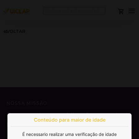
VOLTAR
NOSSA MISSÃO
Democratizar a publicação e venda de
Conteúdo para maior de idade
livros.
É necessario realizar uma verificação de idade
SAIBA MAIS