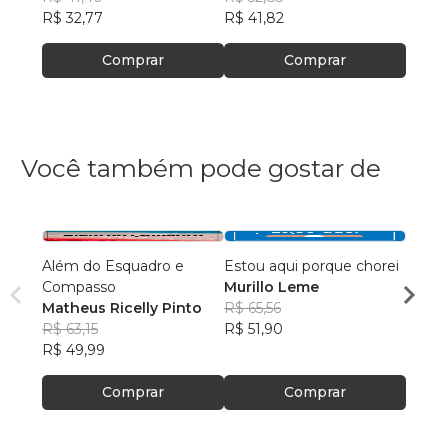
R$ 32,77
R$ 41,82
R$ 31
Comprar
Comprar
Você também pode gostar de
Além do Esquadro e
Estou aqui porque chorei
A Ess
Compasso
Murillo Leme
Welli
Matheus Ricelly Pinto
R$ 65,56
dos S
R$ 75
R$ 63,15
R$ 51,90
R$ 60
R$ 49,99
Comprar
Comprar