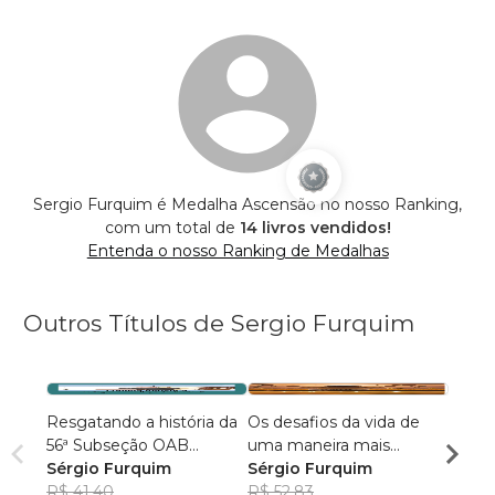
Sergio Furquim é Medalha Ascensão no nosso Ranking,
com um total de
14 livros vendidos!
Entenda o nosso Ranking de Medalhas
Outros Títulos de Sergio Furquim
Resgatando a história da
Os desafios da vida de
A sab
56ª Subseção OAB
uma maneira mais
um le
Camanducaia–MG.
Sérgio Furquim
positiva .
Sérgio Furquim
huma
Sérgi
R$ 41,40
R$ 52,83
R$ 40