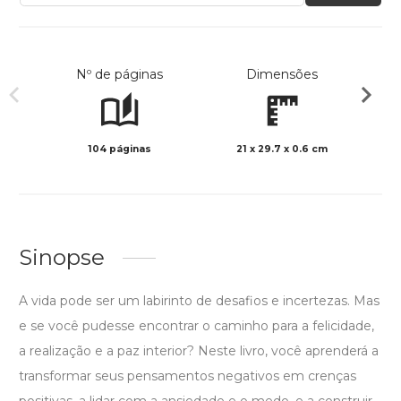
Nº de páginas
Dimensões
104 páginas
21 x 29.7 x 0.6 cm
Preto 
Sinopse
A vida pode ser um labirinto de desafios e incertezas. Mas
e se você pudesse encontrar o caminho para a felicidade,
a realização e a paz interior? Neste livro, você aprenderá a
transformar seus pensamentos negativos em crenças