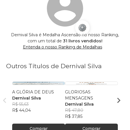
Dernival Silva é Medalha Ascensão no nosso Ranking,
com um total de
31 livros vendidos!
Entenda o nosso Ranking de Medalhas
Outros Títulos de Dernival Silva
A GLÓRIA DE DEUS
GLORIOSAS
A SA
Dernival Silva
MENSAGENS
Derni
R$ 55,63
Dernival Silva
R$ 49
R$ 44,04
R$ 47,80
R$ 39
R$ 37,85
Comprar
Comprar