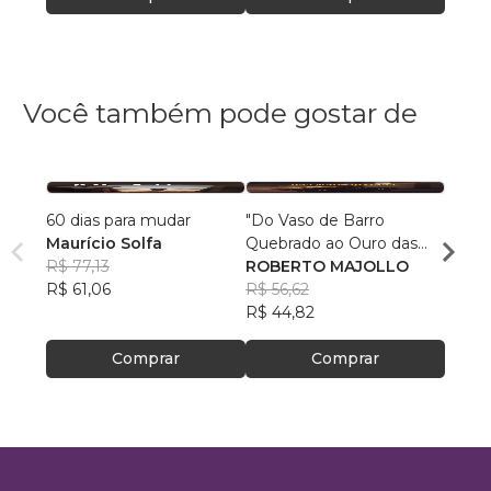
Você também pode gostar de
60 dias para mudar
"Do Vaso de Barro
Super
Maurício Solfa
Quebrado ao Ouro das
Mulhe
R$ 77,13
Mãos Divinas"
ROBERTO MAJOLLO
Bianc
R$ 61,06
R$ 56,62
R$ 67
R$ 44,82
R$ 53
Comprar
Comprar