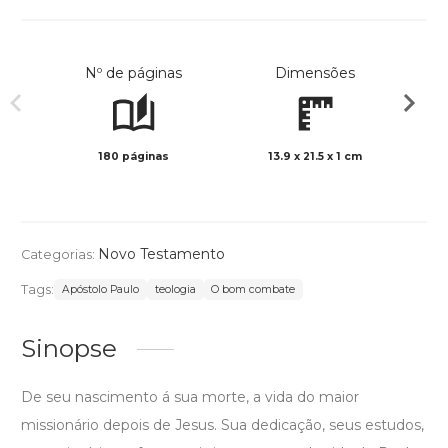
Nº de páginas
Dimensões
180 páginas
13.9 x 21.5 x 1 cm
Preto 
Novo Testamento
Categorias:
Tags:
Apóstolo Paulo
teologia
O bom combate
Sinopse
De seu nascimento á sua morte, a vida do maior
missionário depois de Jesus. Sua dedicação, seus estudos,