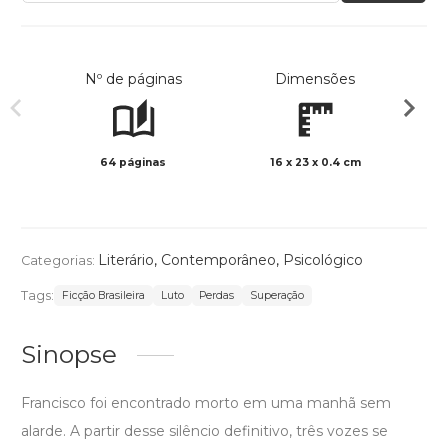
Nº de páginas
Dimensões
64 páginas
16 x 23 x 0.4 cm
Preto 
Literário
,
Contemporâneo
,
Psicológico
Categorias:
Tags:
Ficção Brasileira
Luto
Perdas
Superação
Sinopse
Francisco foi encontrado morto em uma manhã sem
alarde. A partir desse silêncio definitivo, três vozes se