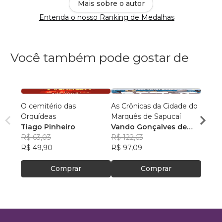
Mais sobre o autor
Entenda o nosso Ranking de Medalhas
Você também pode gostar de
O cemitério das
As Crônicas da Cidade do
De to
Orquídeas
Marquês de Sapucaí
própri
Tiago Pinheiro
Vando Gonçalves de
Noar
R$ 63,03
Araújo
R$ 122,63
R$ 43
R$ 49,90
R$ 97,09
R$ 34
Comprar
Comprar