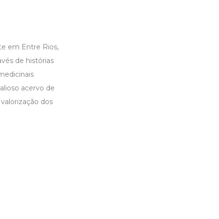
te em Entre Rios,
vés de histórias
medicinais
valioso acervo de
 valorização dos