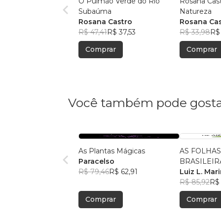
O Pulmão Verde do Rio
Rosana Cast
Subaúma
Natureza
Rosana Castro
Rosana Ca
R$ 47,41
R$ 37,53
R$ 33,98
R$
Comprar
Comprar
Você também pode gosta
As Plantas Mágicas
AS FOLHAS
Paracelso
BRASILEIR
R$ 79,46
R$ 62,91
VERGER
Luiz L. Mar
R$ 85,92
R$
Comprar
Comprar