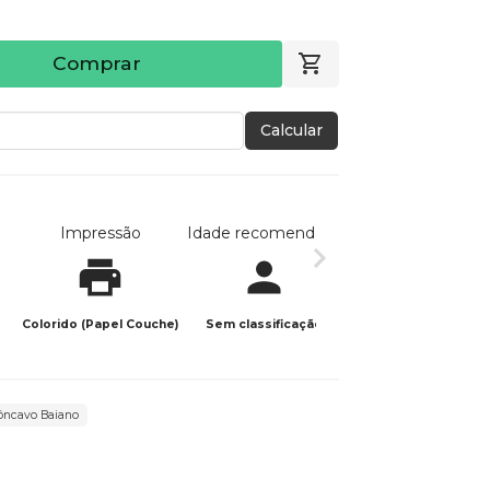
Comprar
Calcular
Impressão
Idade recomendada
Data de publicaç
Colorido (Papel Couche)
Sem classificação
26/06/2025
côncavo Baiano