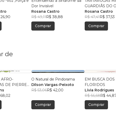
ro -Voz ,Força e
Entendendo a Síndrome da
TARTARUGAS M
Dor Invisível
GUARDIÃS DO 
stro
Rosana Castro
PATRIMÔNIO DA
Rosana Castro
 26,90
R$ 49,11
R$ 38,88
R$ 47,41
R$ 37,53
Comprar
Comprar
r de
 AFRO-
O Natural de Pindorama
EM BUSCA DOS 
AS DE PIERRE
Dilson Vargas-Peixoto
FLORIDOS
ins
R$ 53,06
R$ 42,00
Lívia Rodrigues
 68,02
R$ 56,68
R$ 44,8
Comprar
Comprar