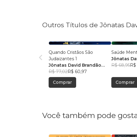
Outros Títulos de Jônatas D
Quando Cristãos São
Saúde Ment
Judaizantes 1
Jônatas Da
Jônatas David Brandão
Mota
R$ 68,95
R$ 
Mota
R$ 77,02
R$ 60,97
Comprar
Comprar
Você também pode gosta