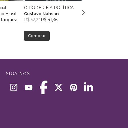
cial
O PODER E A POLÍTICA
MGF - DECOLAGEM
o Brasil
Gustavo Nahsan
AUTORIZADA
 Loquez
R$ 52,24
R$ 41,36
Sidney B. Silva
R$ 101,78
R$ 80,58
Comprar
Comprar
SIGA-NOS