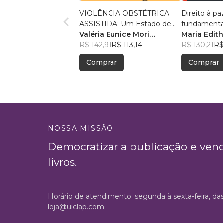
VIOLÊNCIA OBSTÉTRICA
Direito à pa
ASSISTIDA: Um Estado de
fundamenta
Coisas Inconstitucional
Valéria Eunice Mori
pensament
Maria Edit
Machado
R$ 142,91
R$ 113,14
, +2
Arendt.
Marques B
R$ 130,21
R$
Vasconcell
Comprar
Comprar
NOSSA MISSÃO
Democratizar a publicação e ven
livros.
Horário de atendimento: segunda à sexta-feira, da
loja@uiclap.com