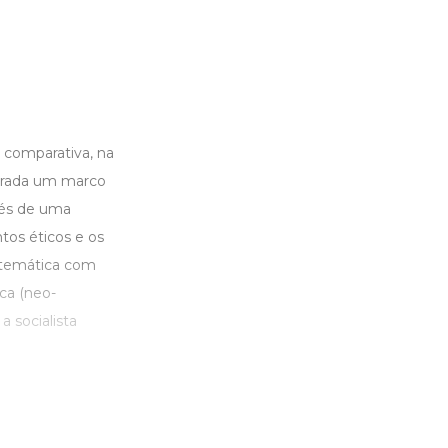
 comparativa, na
derada um marco
vés de uma
tos éticos e os
istemática com
ca (neo-
 a socialista