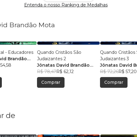
Entenda o nosso Ranking de Medalhas
avid Brandão Mota
al - Educadores
Quando Cristãos São
Quando Cristãos
vid Brandão
Judaizantes 2
Judaizantes 3
54,58
Jônatas David Brandão
Jônatas David 
Mota
R$ 78,47
R$ 62,12
Mota
R$ 72,26
R$ 57,20
Comprar
Comprar
r de