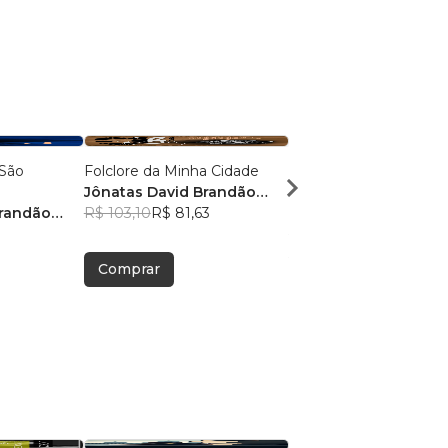
 São
Folclore da Minha Cidade
Quando Cristãos São
Jônatas David Brandão
Judaizantes 4
Brandão
Mota
R$ 103,10
R$ 81,63
Jônatas David Brand
Mota
R$ 75,36
R$ 59,66
Comprar
Comprar