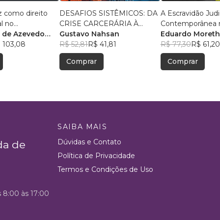
z como direito
DESAFIOS SISTÊMICOS: DA
A Escravidão Judi
l no
CRISE CARCERÁRIA À
Contemporânea n
o de Hannah
h de Azevedo
GESTÃO DE RISCOS
Gustavo Nahsan
Eduardo Moreth
orba de
 103,08
URBANOS
R$ 52,81
R$ 41,81
R$ 77,30
R$ 61,20
os
Comprar
Comprar
SAIBA MAIS
Dúvidas e Contato
da de
Política de Privacidade
Termos e Condições de Uso
s 8:00 às 17:00