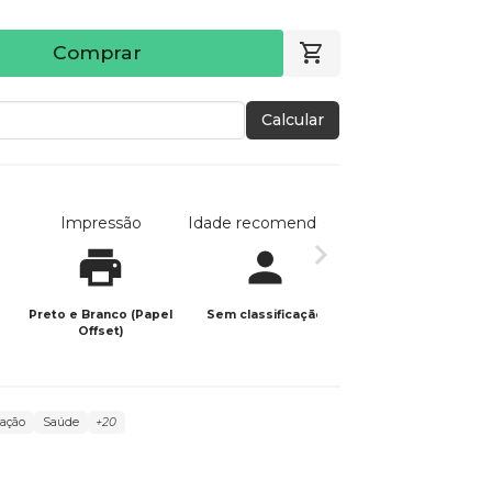
Comprar
Calcular
Impressão
Idade recomendada
Data de publicaç
Preto e Branco (Papel
Sem classificação
25/06/2025
Offset)
ação
Saúde
+20