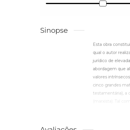
Sinopse
Esta obra constitu
qual o autor real
jurídico de elevad
abordagem que alia
valores intrínseco
cinco grandes matr
testamentária), a cr
(marxista). Tal com
Avaliações