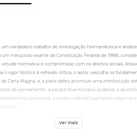
i um verdadeiro trabalho de investigação hermenêutica e análise
iza um minucioso exame da Constituição Federal de 1988, consi
a virtude normativa e compromisso com os direitos sociais. Atra
 o rigor técnico à reflexão crítica, o autor vasculha os fundamen
s da Carta Magna, e, a partir deles, promove uma interlocução s
izes de pensamento: a perspectiva mosaica (judaica), a apostóli
istocêntrica (jesuística), a cristã-ocidental (capitalista-religiosa) e
paração ...
Ver mais