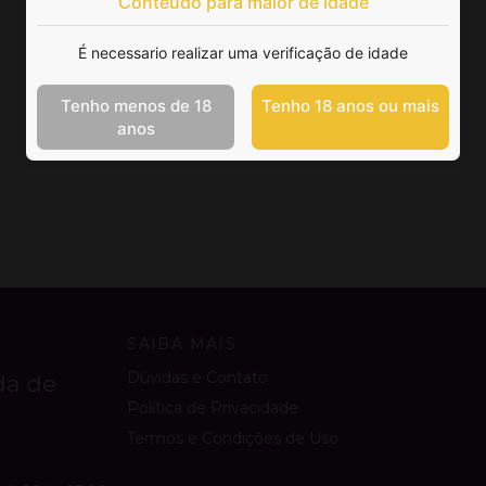
Conteúdo para maior de idade
É necessario realizar uma verificação de idade
Tenho menos de 18
Tenho 18 anos ou mais
anos
SAIBA MAIS
Dúvidas e Contato
da de
Política de Privacidade
Termos e Condições de Uso