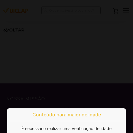
VOLTAR
NOSSA MISSÃO
Democratizar a publicação e venda de
Conteúdo para maior de idade
livros.
É necessario realizar uma verificação de idade
SAIBA MAIS