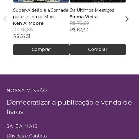
Super-Aldeão e a Jornada
Os Últimos Mestiços
Liga d
para se Tornar Mais
Emma Vieira
Parqu
Interessante!
Ken A. Moore
R$ 78,69
Rumo
Danie
R$ 68,86
R$ 62,30
R$ 16
R$ 54,51
R$ 13
Comprar
Comprar
NOSSA MISSÃO
Democratizar a publicação e venda de
livros.
SAIBA MAIS
Dúvidas e Contato