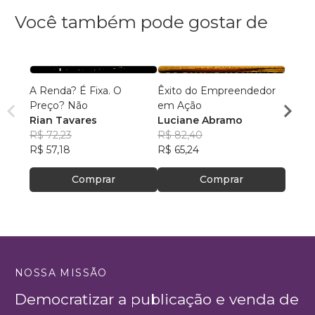
Você também pode gostar de
A Renda? É Fixa. O
Êxito do Empreendedor
O pod
Preço? Não
em Ação
invest
Rian Tavares
Luciane Abramo
Felip
R$ 72,23
R$ 82,40
R$ 45
R$ 57,18
R$ 65,24
R$ 36
Comprar
Comprar
NOSSA MISSÃO
Democratizar a publicação e venda de