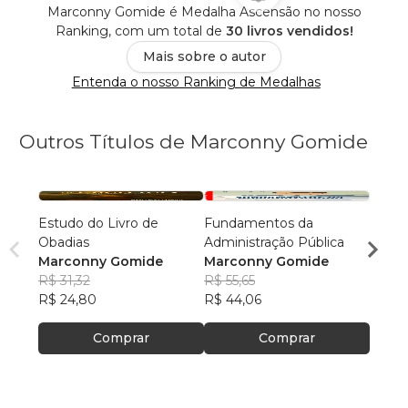
Marconny Gomide é Medalha Ascensão no nosso
Ranking, com um total de
30 livros vendidos!
Mais sobre o autor
Entenda o nosso Ranking de Medalhas
Outros Títulos de Marconny Gomide
Estudo do Livro de
Fundamentos da
Contr
Obadias
Administração Pública
Funda
Marconny Gomide
Marconny Gomide
Másca
Marc
R$ 31,32
R$ 55,65
R$ 50
R$ 24,80
R$ 44,06
R$ 40
Comprar
Comprar