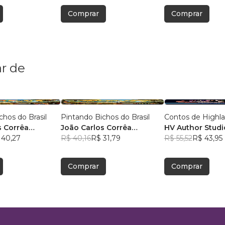
Comprar
Comprar
r de
chos do Brasil
Pintando Bichos do Brasil
Contos de Highl
s Corrêa
João Carlos Corrêa
HV Author Studi
 40,27
Caminha
R$ 40,16
R$ 31,79
R$ 55,52
R$ 43,95
Comprar
Comprar