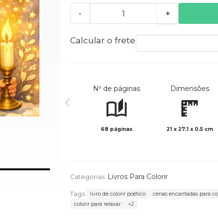
-
+
Calcular o frete
Nº de páginas
Dimensões
68 páginas
21 x 27.1 x 0.5 cm
Livros Para Colorir
Categorias:
Tags:
livro de colorir poético
cenas encantadas para col
colorir para relaxar
+2