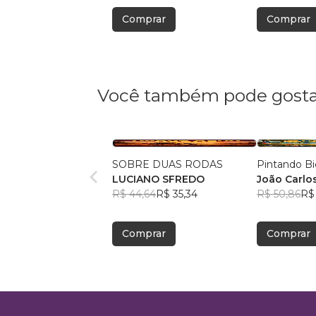
Comprar
Comprar
Você também pode gosta
SOBRE DUAS RODAS
Pintando Bi
LUCIANO SFREDO
João Carlo
R$ 44,64
R$ 35,34
Caminha
R$ 50,86
R$
Comprar
Comprar