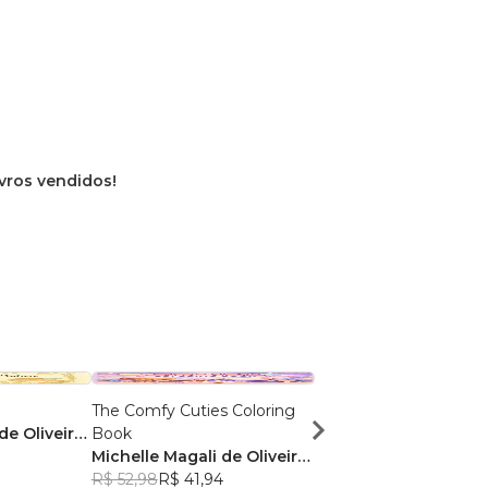
ivros vendidos!
The Comfy Cuties Coloring
The Comfy Cuties Colo
de Oliveira
Book
Book
Michelle Magali de Oliveira
Michelle Magali de Ol
Brandão
R$ 52,98
R$ 41,94
Brandão
R$ 50,62
R$ 40,07