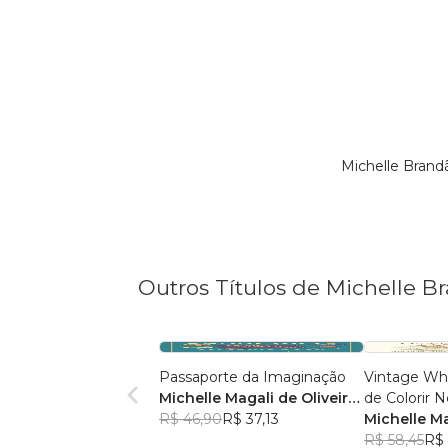
Michelle Brand
Outros Títulos de Michelle B
Passaporte da Imaginação
Vintage Wh
Michelle Magali de Oliveira
de Colorir N
Brandão
R$ 46,90
R$ 37,13
Michelle Ma
Br
R$ 58,45
R$ 