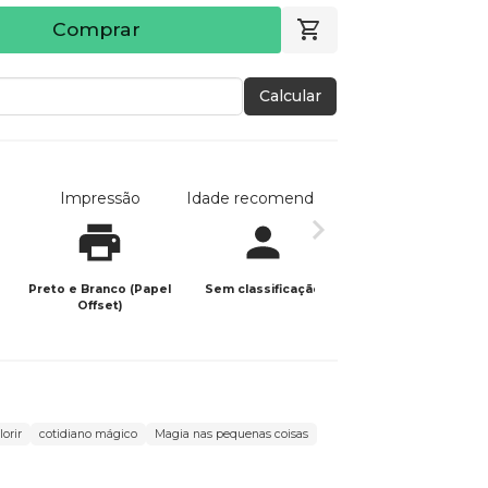
Comprar
Calcular
Impressão
Idade recomendada
Data de publicaç
Preto e Branco (Papel
Sem classificação
23/06/2025
Offset)
orir
cotidiano mágico
Magia nas pequenas coisas