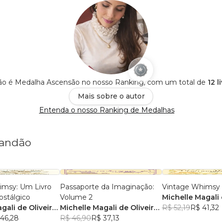
ão é Medalha Ascensão no nosso Ranking, com um total de
12 l
Mais sobre o autor
Entenda o nosso Ranking de Medalhas
randão
imsy: Um Livro
Passaporte da Imaginação:
Vintage Whimsy
ostálgico
Volume 2
Michelle Magali 
gali de Oliveira
Michelle Magali de Oliveira
Brandão
R$ 52,19
R$ 41,32
46,28
Brandão
R$ 46,90
R$ 37,13