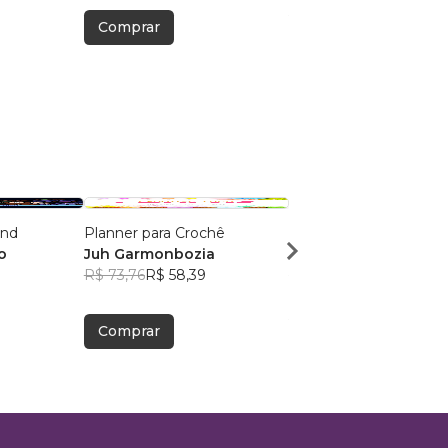
Comprar
Comprar
and
Planner para Crochê
Burnout in Colors
o
Juh Garmonbozia
Rebeca Traldi
R$ 73,76
R$ 58,39
R$ 66,56
R$ 52,69
Comprar
Comprar