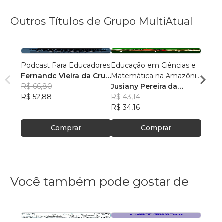
Outros Títulos de Grupo MultiAtual
Podcast Para Educadores
Educação em Ciências e
Linguí
Fernando Vieira da Cruz
Matemática na Amazônia
Cultu
(Fernandinho Cruz)
R$ 66,80
Legal: Pesquisas e
Jusiany Pereira da
Histór
Érica
R$ 52,88
Práticas Pedagógicas
Cunha dos Santos
R$ 43,14
Carva
R$ 42
R$ 34,16
R$ 33
Comprar
Comprar
Você também pode gostar de