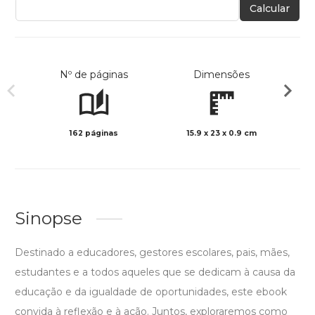
Calcular
Nº de páginas
Dimensões
162 páginas
15.9 x 23 x 0.9 cm
Preto 
Sinopse
Destinado a educadores, gestores escolares, pais, mães,
estudantes e a todos aqueles que se dedicam à causa da
educação e da igualdade de oportunidades, este ebook
convida à reflexão e à ação. Juntos, exploraremos como