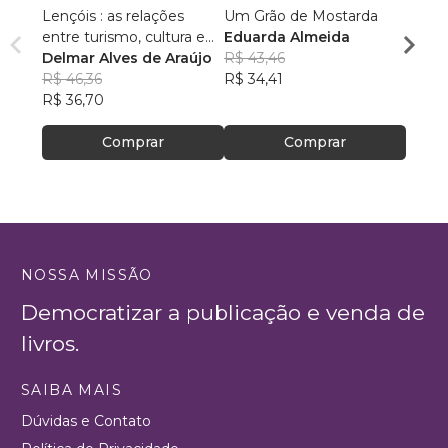
Lençóis : as relações
Um Grão de Mostarda
Inteli
entre turismo, cultura e
Eduarda Almeida
Aulas 
ambiente
Delmar Alves de Araújo
R$ 43,46
PhD(c
R$ 46,36
R$ 34,41
R$ 63
R$ 36,70
R$ 50
Comprar
Comprar
NOSSA MISSÃO
Democratizar a publicação e venda de
livros.
SAIBA MAIS
Dúvidas e Contato