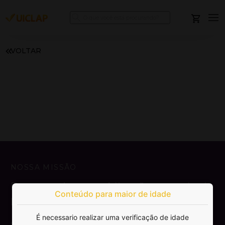
VOLTAR
NOSSA MISSÃO
Democratizar a publicação e venda de
Conteúdo para maior de idade
livros.
É necessario realizar uma verificação de idade
SAIBA MAIS