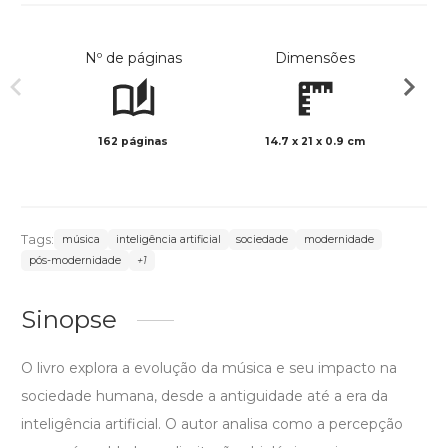
Nº de páginas
Dimensões
162 páginas
14.7 x 21 x 0.9 cm
Preto 
Tags:
música
inteligência artificial
sociedade
modernidade
pós-modernidade
+1
Sinopse
O livro explora a evolução da música e seu impacto na
sociedade humana, desde a antiguidade até a era da
inteligência artificial. O autor analisa como a percepção