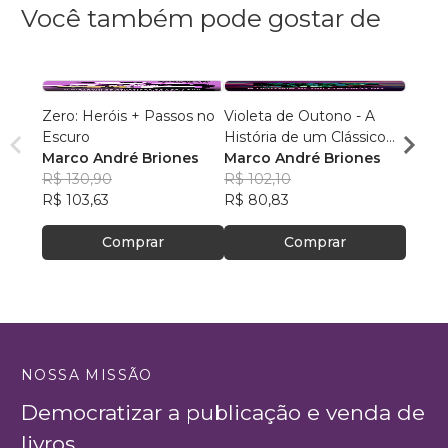
Você também pode gostar de
Zero: Heróis + Passos no
Violeta de Outono - A
Os Fe
Escuro
História de um Clássico
Adria
Marco André Briones
do Rock Psicodélico
Marco André Briones
R$ 86
R$ 130,90
R$ 102,10
R$ 68
R$ 103,63
R$ 80,83
Comprar
Comprar
NOSSA MISSÃO
Democratizar a publicação e venda de
livros.