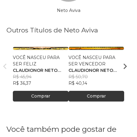
Neto Aviva
Outros Títulos de Neto Aviva
VOCÊ NASCEU PARA
VOCÊ NASCEU PARA
A GE
SER FELIZ
SER VENCEDOR
CLAU
CLAUDIONOR NETO
CLAUDIONOR NETO
SILV
R$ 45
AVIVA
R$ 45,94
AVIVA
R$ 50,70
R$ 35
R$ 36,37
R$ 40,14
Comprar
Comprar
Você também pode gostar de