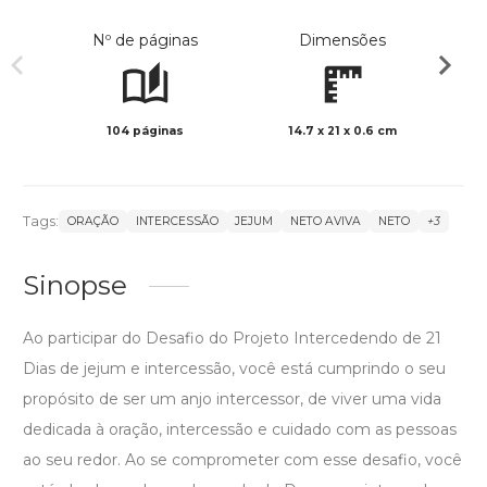
Nº de páginas
Dimensões
104 páginas
14.7 x 21 x 0.6 cm
Preto 
Tags:
ORAÇÃO
INTERCESSÃO
JEJUM
NETO AVIVA
NETO
+3
Sinopse
Ao participar do Desafio do Projeto Intercedendo de 21
Dias de jejum e intercessão, você está cumprindo o seu
propósito de ser um anjo intercessor, de viver uma vida
dedicada à oração, intercessão e cuidado com as pessoas
ao seu redor. Ao se comprometer com esse desafio, você