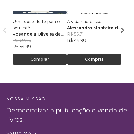
Uma dose de fé para o
A vida não é isso
118 A
seu café
Alessandro Monteiro de
Rosan
Rosangela Oliveira da
Menezes
R$ 56,71
Feito
R$ 43
Silva
R$ 69,46
R$ 44,90
R$ 34
R$ 54,99
Comprar
Comprar
NOSSA MISSÃO
Democratizar a publicação e venda de
livros.
SAIBA MAIS