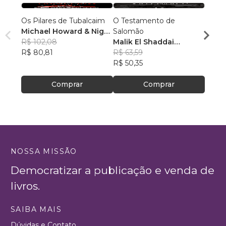
Os Pilares de Tubalcaim
O Testamento de
O Ca
Michael Howard & Nigel
Salomão
Esque
Jackson
R$ 102,08
Malik El Shaddai
Dami
R$ 80,81
Editorial
R$ 63,59
R$ 121
R$ 50,35
R$ 95
Comprar
Comprar
NOSSA MISSÃO
Democratizar a publicação e venda de
livros.
SAIBA MAIS
Dúvidas e Contato