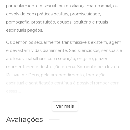
particularmente o sexual fora da aliança matrimonial, ou
envolvido com práticas ocultas, promiscuidade,
pornografia, prostituição, abusos, adultério e rituais
espirituais pagãos.
Os demônios sexualmente transmissíveis existem, agem
e devastam vidas diariamente. São silenciosos, sensuais e
ardilosos. Trabalham com sedução, engano, prazer
momentâneo e destruição eterna. Somente pela luz da
Palavra de Deus, pelo arrependimento, libertação
espiritual e santificação contínua é possível romper com
essas ...
Ver mais
Avaliações