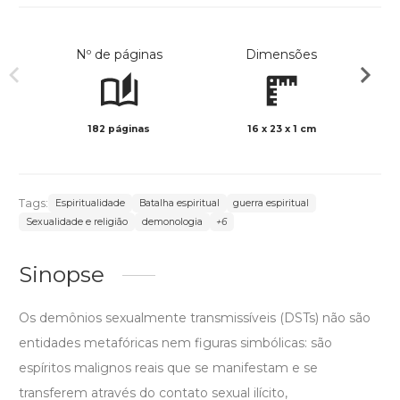
Nº de páginas
Dimensões
182 páginas
16 x 23 x 1 cm
Preto 
Tags:
Espiritualidade
Batalha espiritual
guerra espiritual
Sexualidade e religião
demonologia
+6
Sinopse
Os demônios sexualmente transmissíveis (DSTs) não são
entidades metafóricas nem figuras simbólicas: são
espíritos malignos reais que se manifestam e se
transferem através do contato sexual ilícito,