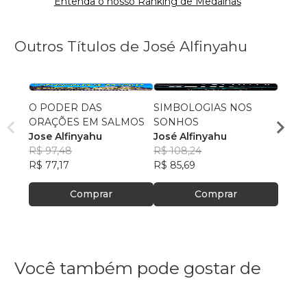
Entenda o nosso Ranking de Medalhas
Outros Títulos de José Alfinyahu
O PODER DAS
SIMBOLOGIAS NOS
SÍNT
ORAÇÕES EM SALMOS
SONHOS
DO C
Jose Alfinyahu
José Alfinyahu
José 
R$ 97,48
R$ 108,24
R$ 91
R$ 77,17
R$ 85,69
R$ 72
Comprar
Comprar
Você também pode gostar de