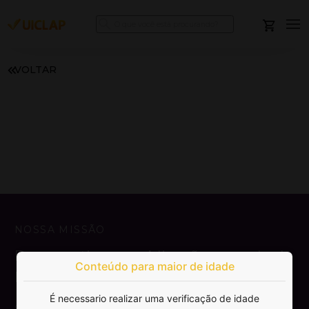
VOLTAR
NOSSA MISSÃO
Democratizar a publicação e venda de
Conteúdo para maior de idade
livros.
É necessario realizar uma verificação de idade
SAIBA MAIS