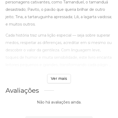
personagens cativantes, como Tamanduel, o tamanduá
desastrado; Pavito, o pavão que queria brilhar de outro
jeito; Tina, a tartaruguinha apressada; Lili, a lagarta vaidosa;
e muitos outros.
Cada história traz uma lição especial — seja sobre superar
medos, respeitar as diferenças, acreditar em si mesmo ou
descobrir o valor da gentileza. Com linguagem leve,
toques de humor e muita sensibilidade, este livro encanta
leitores pequenos e grandes, transformando cada págin ...
Ver mais
Avaliações
Não há avaliações ainda.