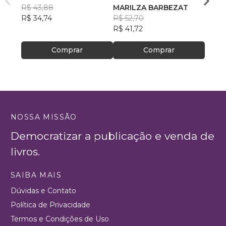
Coutinho de Oliveira
R$ 43,88
MARILZA BARBEZAT
Cleon
R$ 49
R$ 34,74
R$ 52,70
R$ 39
R$ 41,72
Comprar
Comprar
NOSSA MISSÃO
Democratizar a publicação e venda de
livros.
SAIBA MAIS
Dúvidas e Contato
Política de Privacidade
Termos e Condições de Uso