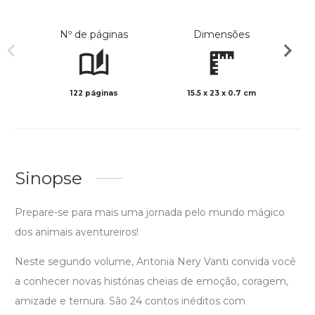
Nº de páginas
Dimensões
122 páginas
15.5 x 23 x 0.7 cm
Preto 
Sinopse
Prepare-se para mais uma jornada pelo mundo mágico
dos animais aventureiros!
Neste segundo volume, Antonia Nery Vanti convida você
a conhecer novas histórias cheias de emoção, coragem,
amizade e ternura. São 24 contos inéditos com