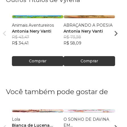
Animais Aventureiros
ABRAÇANDO A POESIA
MEUS
Antonia Nery Vanti
Antonia Nery Vanti
JORN
R$ 43,47
R$ 73,38
Anton
R$ 34,41
R$ 58,09
R$ 42
R$ 33
Comprar
Comprar
Você também pode gostar de
Lola
O SONHO DE DAVINA
Escrit
Bianca de Lucena
EM...
Aluno