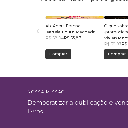
Ah! Agora Entendi
O que sobr
Isabela Couto Machado
(promociona
R$ 68,04
R$ 53,87
Vivian Mon
R$ 59,97
R$
Comprar
Comprar
NOSSA MISSÃO
Democratizar a publicação e ven
livros.