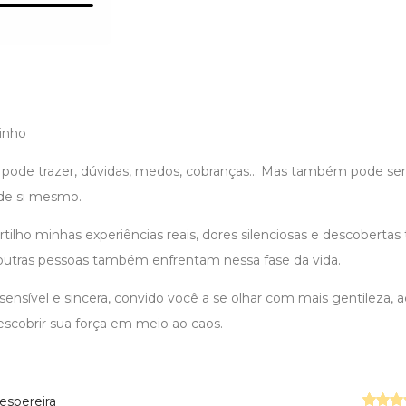
inho
pode trazer, dúvidas, medos, cobranças... Mas também pode se
de si mesmo.
tilho minhas experiências reais, dores silenciosas e descobertas
outras pessoas também enfrentam nessa fase da vida.
ensível e sincera, convido você a se olhar com mais gentileza, a
escobrir sua força em meio ao caos.
spereira