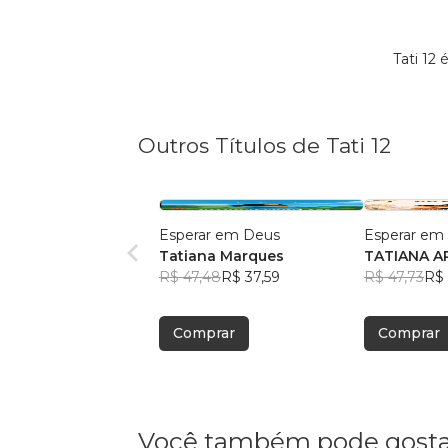
Tati 12
Outros Títulos de Tati 12
Esperar em Deus
Esperar em
Tatiana Marques
TATIANA A
R$ 47,48
R$ 37,59
MARQUES
R$ 47,73
R$ 
Comprar
Comprar
Você também pode gosta