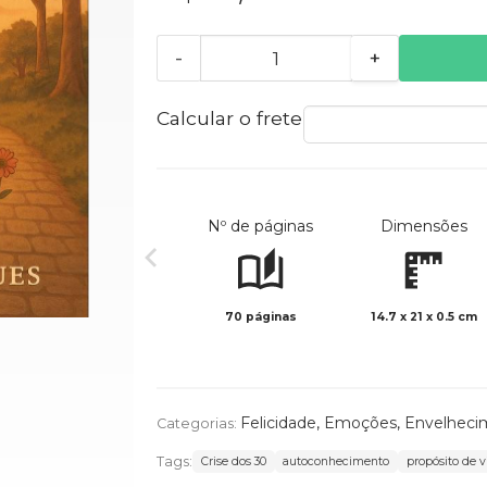
-
+
Calcular o frete
Nº de páginas
Dimensões
70 páginas
14.7 x 21 x 0.5 cm
Felicidade
,
Emoções
,
Envelheci
Categorias:
Tags:
Crise dos 30
autoconhecimento
propósito de v