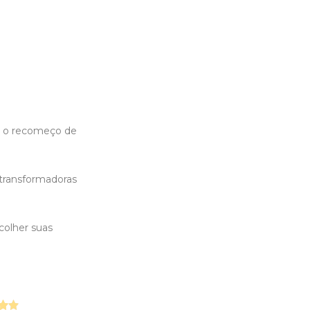
r o recomeço de
 transformadoras
colher suas