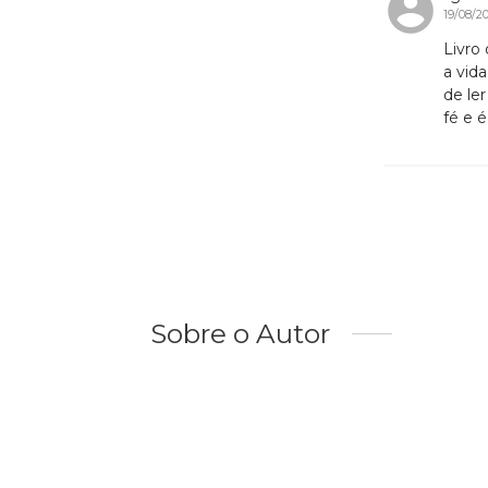
19/08/2
Livro
a vid
de le
fé e 
Sobre o Autor