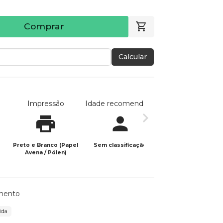
Comprar
Calcular
Impressão
Idade recomendada
Data de publicaç
Preto e Branco (Papel
Sem classificação
21/06/2025
Avena / Pólen)
mento
ida