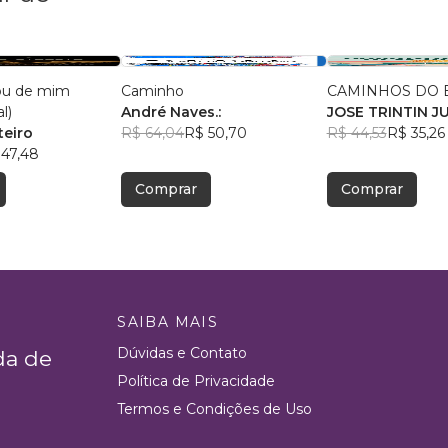
ou de mim
Caminho
CAMINHOS DO 
l)
André Naves.:
JOSE TRINTIN J
teiro
R$ 64,04
R$ 50,70
R$ 44,53
R$ 35,26
 47,48
Comprar
Comprar
SAIBA MAIS
Dúvidas e Contato
da de
Política de Privacidade
Termos e Condições de Uso