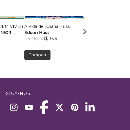
BEM VIVER
A Vida de Juliana Huss
O OUTRO EM MIM
UNIOR
Edson Huss
FÁBIO FERREIRA
R$ 46,24
R$ 36,61
R$ 79,45
R$ 62,90
Comprar
Comprar
SIGA-NOS