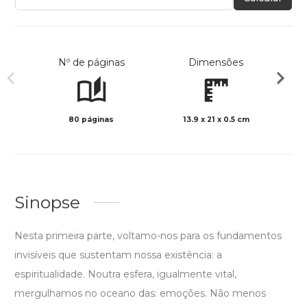
Nº de páginas
Dimensões
80 páginas
13.9 x 21 x 0.5 cm
Col
Sinopse
Nesta primeira parte, voltamo-nos para os fundamentos
invisíveis que sustentam nossa existência: a
espiritualidade. Noutra esfera, igualmente vital,
mergulhamos no oceano das: emoções. Não menos