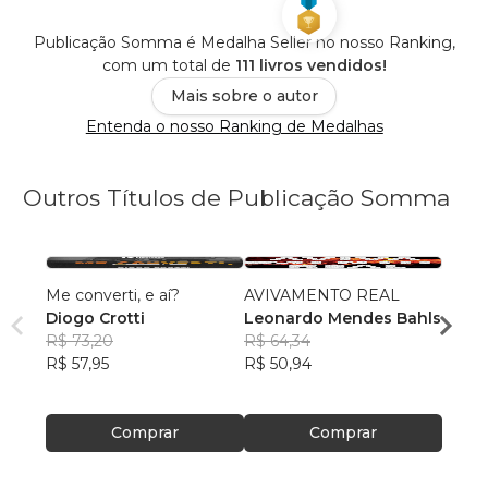
Publicação Somma é Medalha Seller no nosso Ranking,
com um total de
111 livros vendidos!
Mais sobre o autor
Entenda o nosso Ranking de Medalhas
Outros Títulos de Publicação Somma
Me converti, e aí?
AVIVAMENTO REAL
O Num
Diogo Crotti
Leonardo Mendes Bahls
Otto
R$ 73,20
R$ 64,34
Diogo
R$ 57,95
R$ 50,94
R$ 49
R$ 38
Comprar
Comprar