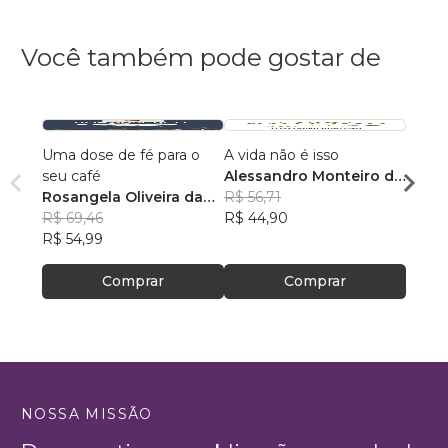
Você também pode gostar de
Uma dose de fé para o
A vida não é isso
118 A
seu café
Alessandro Monteiro de
Rosan
Rosangela Oliveira da
Menezes
R$ 56,71
Feito
R$ 43
Silva
R$ 69,46
R$ 44,90
R$ 34
R$ 54,99
Comprar
Comprar
NOSSA MISSÃO