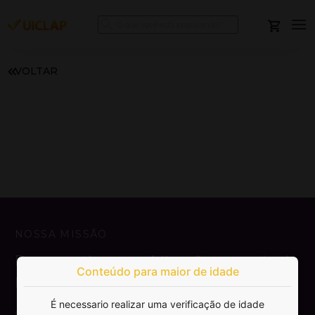
VOLTAR
NOSSA MISSÃO
Democratizar a publicação e venda de
Conteúdo para maior de idade
livros.
É necessario realizar uma verificação de idade
SAIBA MAIS