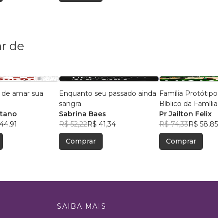
r de
 de amar sua
Enquanto seu passado ainda
Família Protótip
sangra
Bíblico da Família
etano
Sabrina Baes
Pr Jailton Felix
44,91
R$ 52,22
R$ 41,34
R$ 74,33
R$ 58,85
Comprar
Comprar
SAIBA MAIS