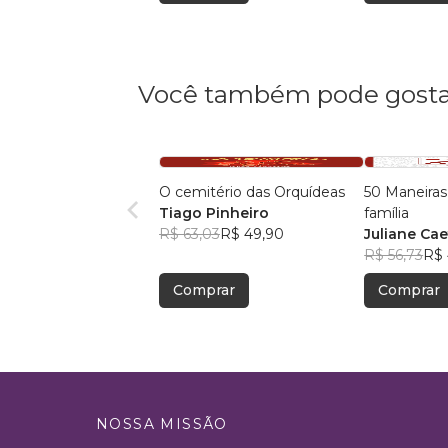
Você também pode gosta
O cemitério das Orquídeas
50 Maneiras
Tiago Pinheiro
família
R$ 63,03
R$ 49,90
Juliane Ca
R$ 56,73
R$ 
Comprar
Comprar
NOSSA MISSÃO