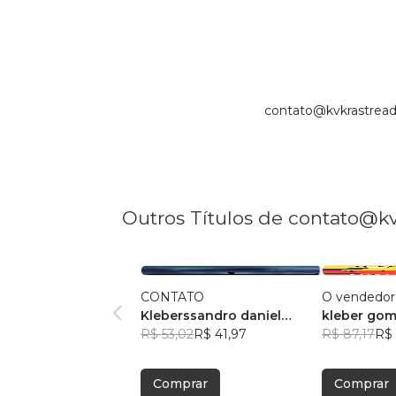
contato@kvkrastread
Outros Títulos de contato@k
CONTATO
O vendedor
Kleberssandro daniel
kleber go
gomes
R$ 53,02
R$ 41,97
R$ 87,17
R$ 
Comprar
Comprar