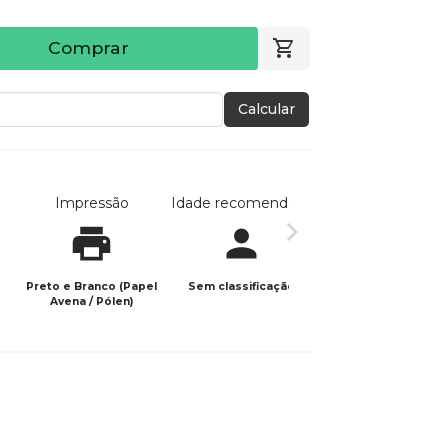
Comprar
Calcular
Impressão
Idade recomendada
Data de publicaç
Preto e Branco (Papel
Sem classificação
20/06/2025
Avena / Pólen)