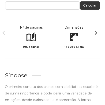
Calcular
Nº de páginas
Dimensões
196 páginas
14 x 21 x 1.1 cm
Preto 
Sinopse
O primeiro contato dos alunos com a biblioteca escolar é
de suma importância e pode gerar uma variedade de
emoções, desde curiosidade até apreensão. A forma