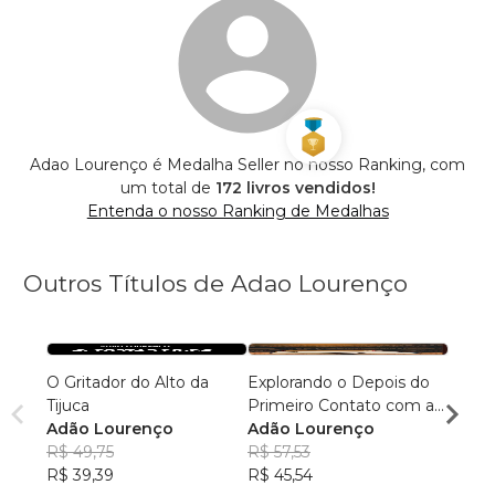
Adao Lourenço é Medalha Seller no nosso Ranking, com
um total de
172 livros vendidos!
Entenda o nosso Ranking de Medalhas
Outros Títulos de Adao Lourenço
O Gritador do Alto da
Explorando o Depois do
Explo
Tijuca
Primeiro Contato com a
Prime
Adão Lourenço
Biblioteca Escolar
Adão Lourenço
Biblio
Adão
R$ 49,75
R$ 57,53
R$ 57
R$ 39,39
R$ 45,54
R$ 45