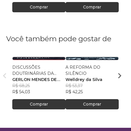
Comprar
Comprar
Você também pode gostar de
DISCUSSÕES
A REFORMA DO
OPER
DOUTRINÁRIAS DA
SILÊNCIO
DAS 
ATIVIDADE POLICIAL
GERLON MENDES DE
Welldrey da Silva
RESP
Gerl
SOUZA
R$ 68,25
R$ 53,37
Souz
R$ 90
R$ 54,03
R$ 42,25
R$ 71
Comprar
Comprar