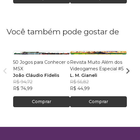
Você também pode gostar de
50 Jogos para Conhecer o
Revista Muito Além dos
Jogos
MSX
Videogames Especial #5
Clovis
João Cláudio Fidelis
L. M. Gianeli
R$ 94
R$ 94,72
R$ 56,82
R$ 75
R$ 74,99
R$ 44,99
Comprar
Comprar