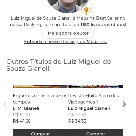
Luiz Miguel de Souza Gianeli é Medalha Best Seller no
nosso Ranking, com um total de
1150 livros vendidos!
Mais sobre o autor
Entenda o nosso Ranking de Medalhas
Outros Títulos de Luiz Miguel de
Souza Gianeli
Erguei os olhos e vede os
Revista Muito Além dos
Muito
campos
Videogames 1
Vide
L. M. Gianeli
Luiz Miguel Gianeli
Luiz 
R$ 52,63
R$ 43,36
R$ 49
R$ 41,66
R$ 34,33
R$ 39
Comprar
Comprar