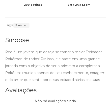
200 páginas
19.8 x 24 x 1.1 cm
Preto 
Tags:
Pokémon
Sinopse
Red é um jovem que deseja se tornar o maior Treinador
Pokémon de todos! Pra isso, ele parte em uma grande
jornada com o objetivo de ser o primeiro a completar a
Pokédex, munido apenas de seu conhecimento, coragem
e do amor que sente por essas extraordinárias criaturas!
Avaliações
Não há avaliações ainda.