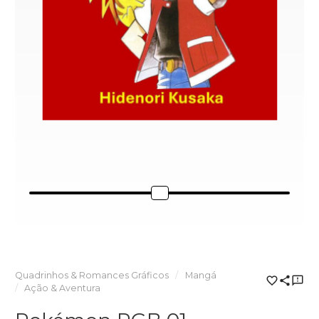
Quadrinhos & Romances Gráficos
Mangá
Ação & Aventura