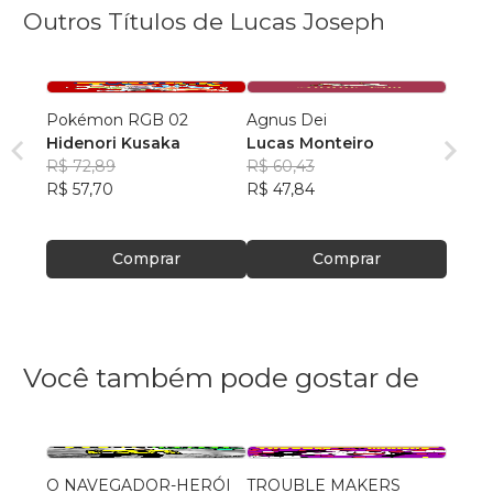
Outros Títulos de Lucas Joseph
Pokémon RGB 02
Agnus Dei
Hidenori Kusaka
Lucas Monteiro
R$ 72,89
R$ 60,43
R$ 57,70
R$ 47,84
Comprar
Comprar
Você também pode gostar de
O NAVEGADOR-HERÓI
TROUBLE MAKERS
INÓS