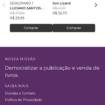
SERGIPANO 1
Jon Lizard
WILLI
LUCIANO SANTOS
R$ 41,31
DE S
R$ 49
SANTANA
R$ 37,88
R$ 32,70
R$ 39
R$ 29,99
Comprar
Comprar
NOSSA MISSÃO
Democratizar a publicação e venda de
livros.
SAIBA MAIS
Dúvidas e Contato
Política de Privacidade