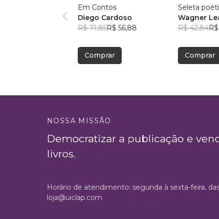
Em Contos
Seleta poét
Diego Cardoso
Wagner Lea
R$ 71,85
R$ 56,88
R$ 42,84
R$
Comprar
Comprar
NOSSA MISSÃO
Democratizar a publicação e ven
livros.
Horário de atendimento: segunda à sexta-feira, da
loja@uiclap.com