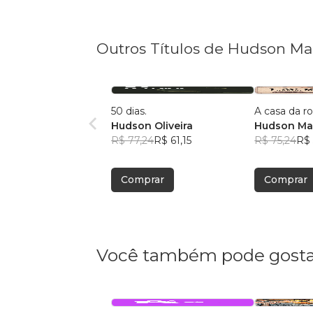
Outros Títulos de Hudson Mac
50 dias.
A casa da r
Hudson Oliveira
Hudson Mac
R$ 77,24
R$ 61,15
R$ 75,24
R$ 
Comprar
Comprar
Você também pode gosta