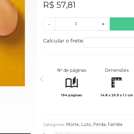
R$ 57,81
-
+
Calcular o frete
Nº de páginas
Dimensões
194 páginas
14.8 x 20.9 x 1.1 cm
Morte, Luto, Perda
,
Família
Categorias: