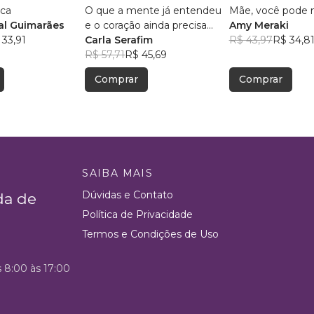
ica
O que a mente já entendeu
Mãe, você pode 
l Guimarães
e o coração ainda precisa
Amy Meraki
 33,91
aceitar
Carla Serafim
R$ 43,97
R$ 34,8
R$ 57,71
R$ 45,69
Comprar
Comprar
SAIBA MAIS
Dúvidas e Contato
da de
Política de Privacidade
Termos e Condições de Uso
s 8:00 às 17:00