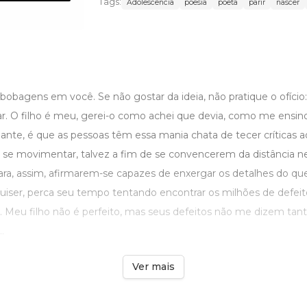
Tags:
Adolescência
poesia
poeta
parir
nascer
obagens em você. Se não gostar da ideia, não pratique o ofício:
ar. O filho é meu, gerei-o como achei que devia, como me ensino
gante, é que as pessoas têm essa mania chata de tecer críticas 
se movimentar, talvez a fim de se convencerem da distância n
ara, assim, afirmarem-se capazes de enxergar os detalhes do q
quiser, perca seu tempo tentando encontrar os milhões de defeit
i. Meu filho não é perfeito, mas seus defeitos não me dizem tant
.
Ver mais