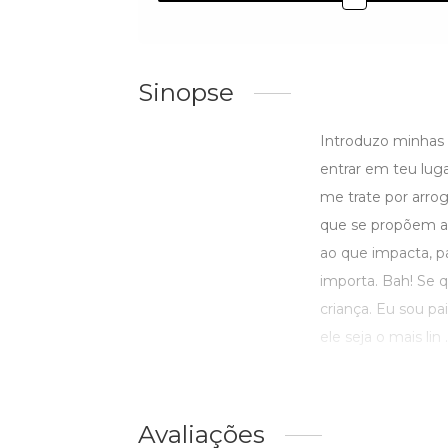
Sinopse
Introduzo minhas b
entrar em teu lug
me trate por arro
que se propõem a 
ao que impacta, p
importa. Bah! Se 
criança. Eu sou pa
ele seja o mais lin ..
Avaliações