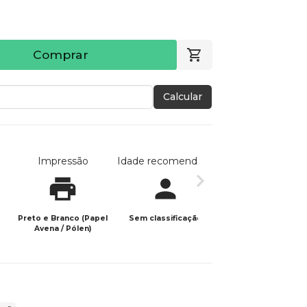
Comprar
Calcular
Impressão
Idade recomendada
Data de publicaç
Preto e Branco (Papel
Sem classificação
22/08/2021
Avena / Pólen)