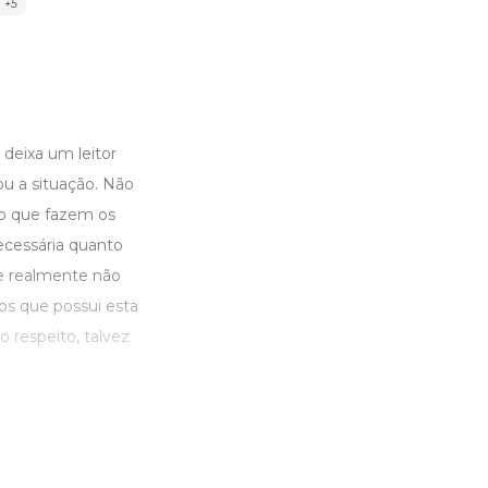
+5
 deixa um leitor
u a situação. Não
ao que fazem os
ecessária quanto
ue realmente não
os que possui esta
o respeito, talvez