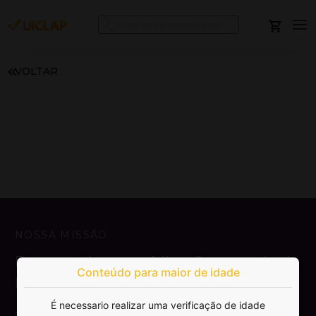
VOLTAR
NOSSA MISSÃO
Democratizar a publicação e venda de
Conteúdo para maior de idade
livros.
É necessario realizar uma verificação de idade
SAIBA MAIS