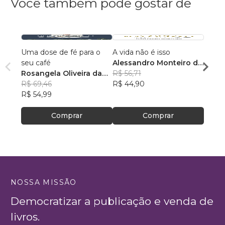
Você também pode gostar de
Uma dose de fé para o
A vida não é isso
118 A
seu café
Alessandro Monteiro de
Rosan
Rosangela Oliveira da
Menezes
R$ 56,71
Feito
R$ 43
Silva
R$ 69,46
R$ 44,90
R$ 34
R$ 54,99
Comprar
Comprar
NOSSA MISSÃO
Democratizar a publicação e venda de
livros.