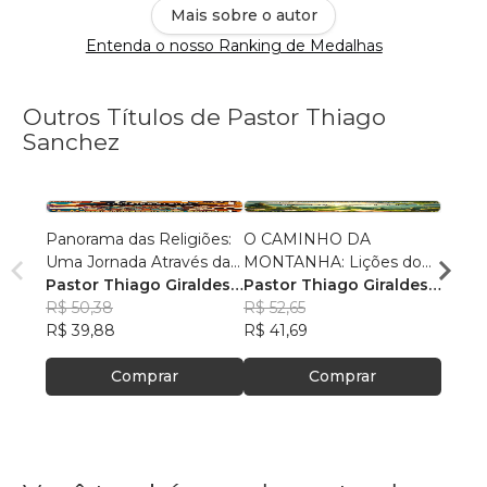
Mais sobre o autor
Entenda o nosso Ranking de Medalhas
Outros Títulos de Pastor Thiago
Sanchez
Panorama das Religiões:
O CAMINHO DA
O SE
Uma Jornada Através da
MONTANHA: Lições do
O SAL
Diversidade Espiritual
Pastor Thiago Giraldes
Sermão de Jesus
Pastor Thiago Giraldes
no No
Pasto
Sanchez
R$ 50,38
Sanchez
R$ 52,65
Sanc
R$ 84
R$ 39,88
R$ 41,69
R$ 66
Comprar
Comprar