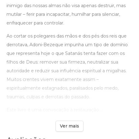
inimigo das nossas almas não visa apenas destruir, mas
mutilar – ferir para incapacitar, humilhar para silenciar,
enfraquecer para controlar.
Ao cortar os polegares das mãos e dos pés dos reis que
derrotava, Adoni-Bezeque impunha um tipo de domínio
que representa hoje o que Satanás tenta fazer com os
filhos de Deus: remover sua firmeza, neutralizar sua
autoridade e reduzir sua influência espiritual a migalhas.
Muitos crentes vivem exatamente assim –
espiritualmente estagnados, paralisados pelo medo,
traumas, culpas e derrotas do passado.
Este livro é uma convocação à restauração ...
Ver mais