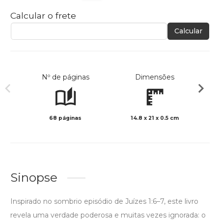
Calcular o frete
Calcular
Nº de páginas
Dimensões
68 páginas
14.8 x 21 x 0.5 cm
Preto 
Sinopse
Inspirado no sombrio episódio de Juízes 1:6–7, este livro
revela uma verdade poderosa e muitas vezes ignorada: o