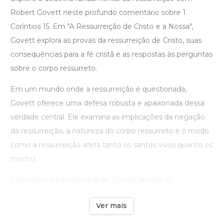
Robert Govett neste profundo comentário sobre 1
Coríntios 15. Em "A Ressurreição de Cristo e a Nossa",
Govett explora as provas da ressurreição de Cristo, suas
consequências para a fé cristã e as respostas às perguntas
sobre o corpo ressurreto.
Em um mundo onde a ressurreição é questionada,
Govett oferece uma defesa robusta e apaixonada dessa
verdade central. Ele examina as implicações da negação
da ressurreição, a natureza do corpo ressurreto e o modo
como a ressurreição afeta tanto os santos vivos quanto os
mortos.
Com clareza e profundidade, Govett aborda as ...
Ver mais