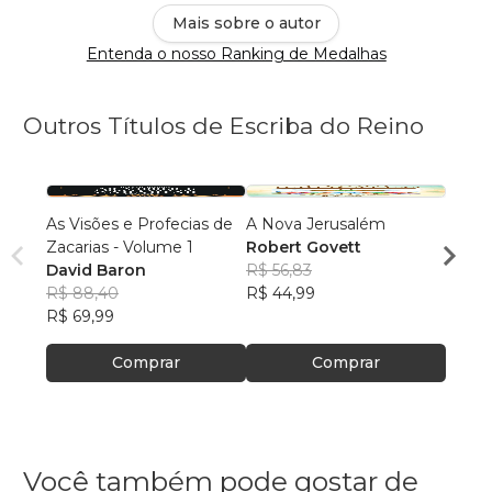
Mais sobre o autor
Entenda o nosso Ranking de Medalhas
Outros Títulos de Escriba do Reino
As Visões e Profecias de
A Nova Jerusalém
A Uni
Zacarias - Volume 1
Robert Govett
Cristo
David Baron
R$ 56,83
A. T. 
R$ 88,40
R$ 44,99
R$ 56
R$ 69,99
R$ 44
Comprar
Comprar
Você também pode gostar de