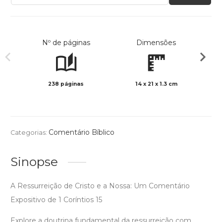
Nº de páginas
Dimensões
238 páginas
14 x 21 x 1.3 cm
Preto 
Comentário Bíblico
Categorias:
Sinopse
A Ressurreição de Cristo e a Nossa: Um Comentário
Expositivo de 1 Coríntios 15
Explore a doutrina fundamental da ressurreição com