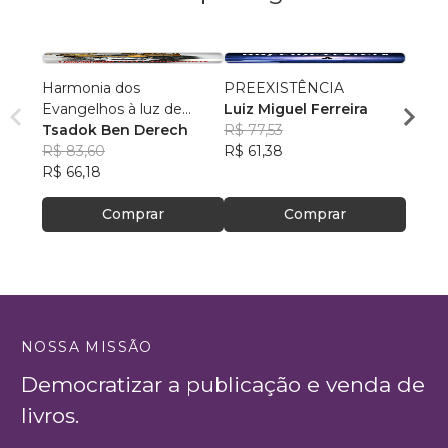
Harmonia dos
PREEXISTÊNCIA
Os Se
Evangelhos à luz de
Luiz Miguel Ferreira
Prosp
manuscritos aramaicos e
Tsadok Ben Derech
R$ 77,53
Encon
Leand
da cultura judaica
R$ 83,60
R$ 61,38
Marti
R$ 55
R$ 66,18
R$ 43
Comprar
Comprar
NOSSA MISSÃO
Democratizar a publicação e venda de
livros.