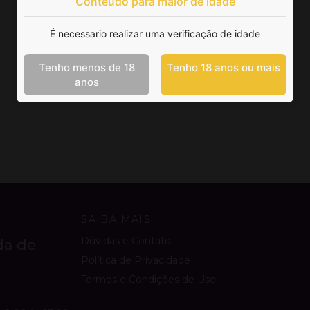
Conteúdo para maior de idade
É necessario realizar uma verificação de idade
Tenho menos de 18
Tenho 18 anos ou mais
anos
SAIBA MAIS
Dúvidas e Contato
da de
Política de Privacidade
Termos e Condições de Uso