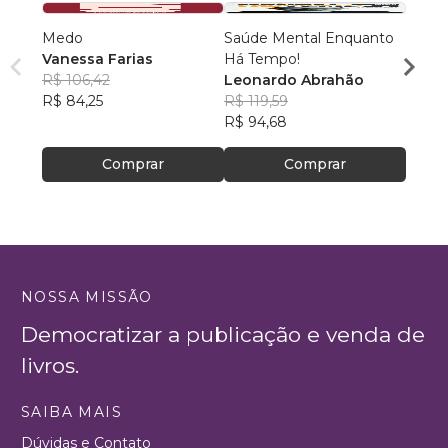
Medo
Saúde Mental Enquanto
Deixa
Vanessa Farias
Há Tempo!
paz!
R$ 106,42
Leonardo Abrahão
Nathá
R$ 84,25
R$ 119,59
R$ 71
R$ 94,68
R$ 56
Comprar
Comprar
NOSSA MISSÃO
Democratizar a publicação e venda de
livros.
SAIBA MAIS
Dúvidas e Contato