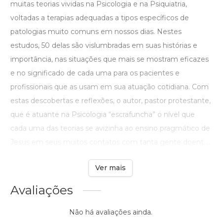
muitas teorias vividas na Psicologia e na Psiquiatria,
voltadas a terapias adequadas a tipos específicos de
patologias muito comuns em nossos dias. Nestes
estudos, 50 delas são vislumbradas em suas histórias e
importância, nas situações que mais se mostram eficazes
e no significado de cada uma para os pacientes e
profissionais que as usam em sua atuação cotidiana. Com
estas descobertas e reflexões, o autor, pastor protestante,
que é atuante na Psicologia “escrafuncha” o nível que
cada uma das teorias se avizinha ao ensino pragmático de
Jesus em seus muitos contatos com tanta gente doent ...
Ver mais
Avaliações
Não há avaliações ainda.