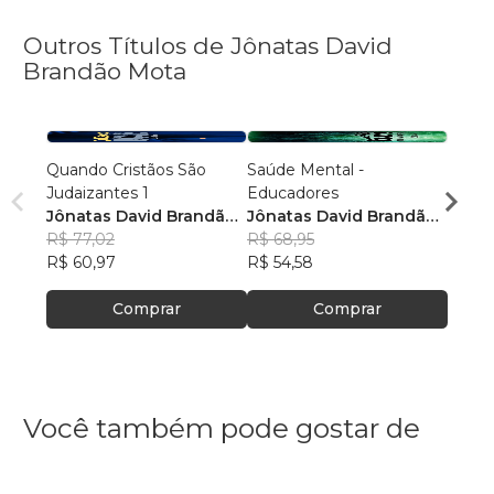
Outros Títulos de Jônatas David
Brandão Mota
Quando Cristãos São
Saúde Mental -
Quand
Judaizantes 1
Educadores
Judai
Jônatas David Brandão
Jônatas David Brandão
Jônat
Mota
R$ 77,02
Mota
R$ 68,95
Mota
R$ 78
R$ 60,97
R$ 54,58
R$ 62
Comprar
Comprar
Você também pode gostar de