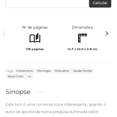
Calcular
Nº de páginas
Dimensões
138 páginas
14.7 x 20.9 x 0.8 cm
Preto 
Tags:
Cristianismo
Psicologia
Psiquiatria
Saúde Mental
Jesus Cristo
+4
Sinopse
Este livro é uma conversa rica e interessante, quando o
autor se aprofunda numa pesquisa iluminada sobre