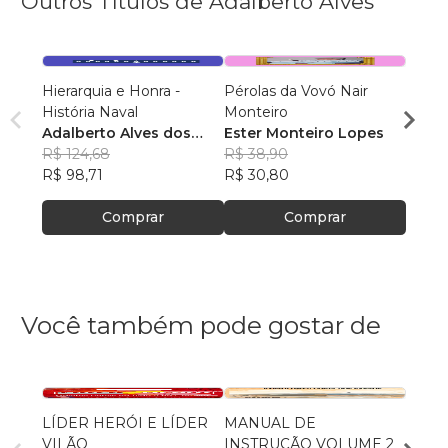
Outros Títulos de Adalberto Alves
Hierarquia e Honra -
Pérolas da Vovó Nair
O Códi
História Naval
Monteiro
Segredo da
Adalberto Alves dos
Ester Monteiro Lopes
que D
Adalb
Santos
R$ 124,68
R$ 38,90
Sant
R$ 99
R$ 98,71
R$ 30,80
R$ 78
Comprar
Comprar
Você também pode gostar de
LÍDER HERÓI E LÍDER
MANUAL DE
Os 10
VILÃO
INSTRUÇÃO VOLUME 2
Israel