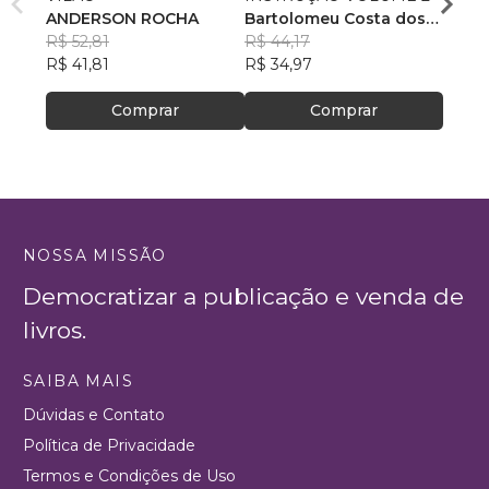
ANDERSON ROCHA
Bartolomeu Costa dos
R$ 50
R$ 52,81
Santos
R$ 44,17
R$ 40
R$ 41,81
R$ 34,97
Comprar
Comprar
NOSSA MISSÃO
Democratizar a publicação e venda de
livros.
SAIBA MAIS
Dúvidas e Contato
Política de Privacidade
Termos e Condições de Uso