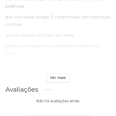
poderosas
que você levará consigo. O compromisso com a formação
contínua
será seu bússola nos mares da carreira.
Por fim, ao chegarmos ao encerramento deste livro,
espero
que ...
Ver mais
Avaliações
Não há avaliações ainda.