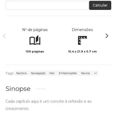
Calcular
Nº de páginas
Dimensões
106 páginas
15.4 x 21.9 x 0.7 cm
Preto 
Tags:
Naútica
Navegação
Mar
Embarcações
Navios
+1
Sinopse
Cada capítulo aqui é um convite à reflexão e ao
crescimento.