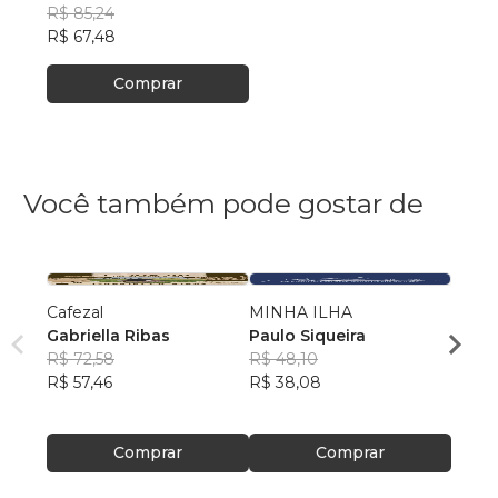
R$ 85,24
R$ 67,48
Comprar
Você também pode gostar de
Cafezal
MINHA ILHA
O Tes
Gabriella Ribas
Paulo Siqueira
Albert
R$ 72,58
R$ 48,10
R$ 42
R$ 57,46
R$ 38,08
R$ 33
Comprar
Comprar