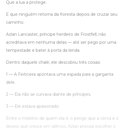
Que a lua a protege.
E que ninguém retorna da floresta depois de cruzar seu
caminho.
Azlan Lancaster, príncipe herdeiro de Frostfell, não
acreditava em nenhuma delas — até ser pego por uma
tempestade e bater à porta da lenda.
Dentro daquele chalé, ele descobriu três coisas:
1 — A Feiticeira apontava uma espada para a garganta
dele.
2 — Ela não se curvava diante de príncipes.
3 — Ele estava apaixonado.
Entre o mistério de quem ela é, o perigo que a cerca e o
desejo que cresce em silêncio, Azlan precisa escolher o