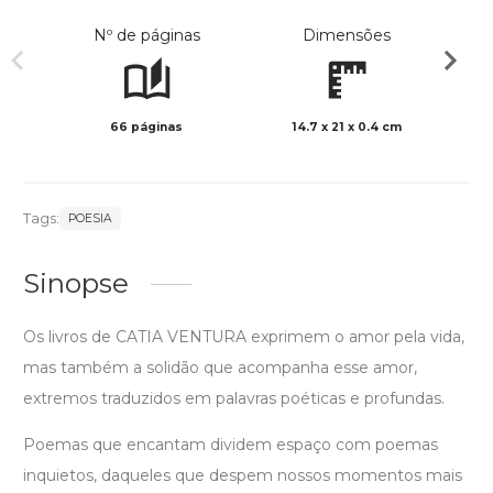
Nº de páginas
Dimensões
66 páginas
14.7 x 21 x 0.4 cm
Preto 
Tags:
POESIA
Sinopse
Os livros de CATIA VENTURA exprimem o amor pela vida,
mas também a solidão que acompanha esse amor,
extremos traduzidos em palavras poéticas e profundas.
Poemas que encantam dividem espaço com poemas
inquietos, daqueles que despem nossos momentos mais