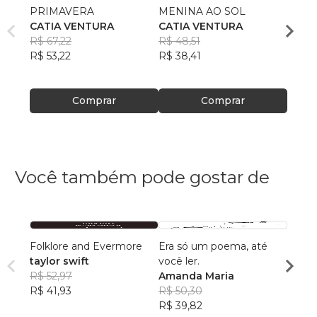
PRIMAVERA
MENINA AO SOL
POEM
CATIA VENTURA
CATIA VENTURA
CATI
R$ 67,22
R$ 48,51
R$ 51
R$ 53,22
R$ 38,41
R$ 41
Comprar
Comprar
Você também pode gostar de
Folklore and Evermore
Era só um poema, até
Merg
taylor swift
você ler.
Ana P
R$ 52,97
Amanda Maria
Anast
R$ 42
R$ 41,93
R$ 50,30
R$ 33
R$ 39,82