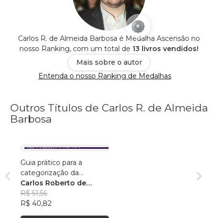
Carlos R. de Almeida Barbosa é Medalha Ascensão no
nosso Ranking, com um total de
13 livros vendidos!
Mais sobre o autor
Entenda o nosso Ranking de Medalhas
Outros Títulos de Carlos R. de Almeida
Barbosa
Guia prático para a
categorização da
metodologia do trabalho
Carlos Roberto de
de conclusão de curso de
Almeida Corrêa Barbosa
R$ 51,56
graduação
R$ 40,82