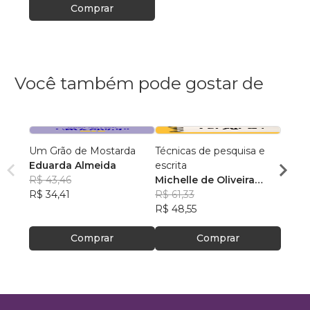
Comprar
Você também pode gostar de
Um Grão de Mostarda
Técnicas de pesquisa e
Manua
Eduarda Almeida
escrita
Emely
R$ 43,46
Michelle de Oliveira
R$ 21
R$ 34,41
Barbosa
R$ 61,33
R$ 17
R$ 48,55
Comprar
Comprar