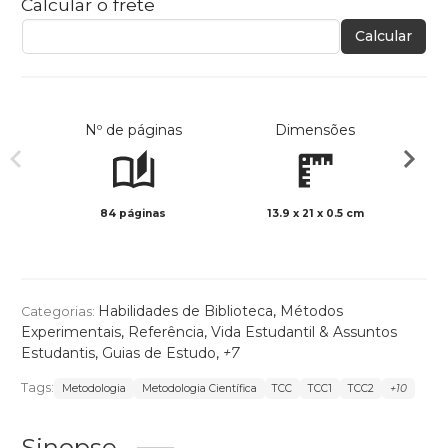
Calcular o frete
Calcular
Nº de páginas
Dimensões
84 páginas
13.9 x 21 x 0.5 cm
Preto 
Habilidades de Biblioteca
,
Métodos
Categorias:
Experimentais
,
Referência
,
Vida Estudantil & Assuntos
Estudantis
,
Guias de Estudo
,
+7
Tags:
Metodologia
Metodologia Científica
TCC
TCC1
TCC2
+10
Sinopse