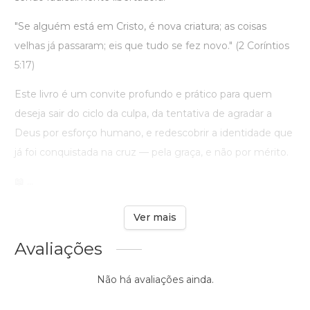
"Se alguém está em Cristo, é nova criatura; as coisas
velhas já passaram; eis que tudo se fez novo." (2 Coríntios
5:17)
Este livro é um convite profundo e prático para quem
deseja sair do ciclo da culpa, da tentativa de agradar a
Deus por esforço humano, e redescobrir a identidade que
já foi conquistada na cruz — pela graça, e não por mérito.
📖 ...
Ver mais
Avaliações
Não há avaliações ainda.