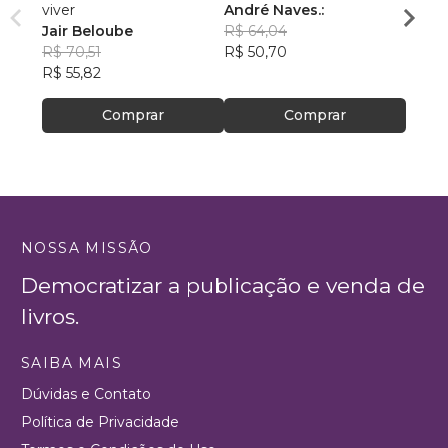
viver
André Naves.:
VENC
Jair Beloube
R$ 64,04
ROSA
R$ 70,51
R$ 50,70
R$ 74
R$ 55,82
R$ 59
Comprar
Comprar
NOSSA MISSÃO
Democratizar a publicação e venda de
livros.
SAIBA MAIS
Dúvidas e Contato
Política de Privacidade