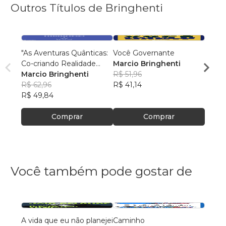
Outros Títulos de Bringhenti
"As Aventuras Quânticas:
Você Governante
Viage
Co-criando Realidade
Marcio Bringhenti
para 
com a Bíblia"
Marcio Bringhenti
R$ 51,96
Marci
R$ 62,96
R$ 41,14
R$ 40
R$ 49,84
R$ 32,
Comprar
Comprar
Você também pode gostar de
A vida que eu não planejei
Caminho
AS C