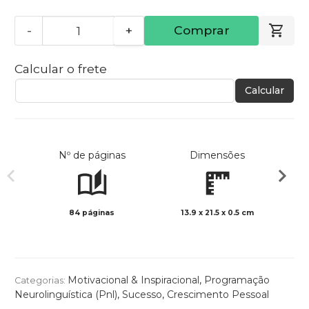
-
+
Comprar
Calcular o frete
Calcular
Nº de páginas
Dimensões
84 páginas
13.9 x 21.5 x 0.5 cm
Preto 
Motivacional & Inspiracional
,
Programação
Categorias:
Neurolinguística (Pnl)
,
Sucesso
,
Crescimento Pessoal