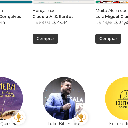
na
Bença mãe!
Muito Além dos
 Gonçalves
Claudia A. S. Santos
Luiz Miguel Gia
,44
R$ 58,03
R$ 45,94
R$ 43,65
R$ 34,5
Comprar
Comprar
a Quimera
Thulio Bittencourt
Editora d