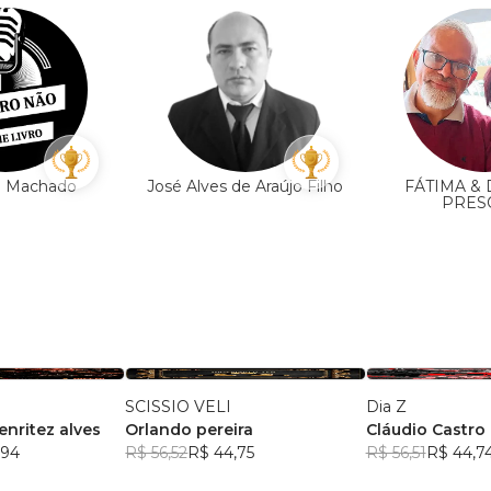
e Machado
José Alves de Araújo Filho
FÁTIMA &
PRES
SCISSIO VELI
Dia Z
enritez alves
Orlando pereira
Cláudio Castro -
,94
R$ 56,52
R$ 44,75
- Agnaldo Basto
R$ 56,51
R$ 44,7
B.M. Jenkins - 