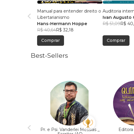
Manual para entender direito o
Auditoria inter
Libertarianismo
Ivan Augusto
Hans-Hermann Hoppe
R$ 51,09
R$ 40
R$ 40,64
R$ 32,18
Comprar
Comprar
Best-Sellers
Pr. e Psi. Vanderlei Messias _
Editor