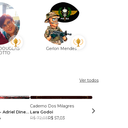
 DOUGLAS
Gerlon Mendes
Carla Se
OTTO
Ver todos
Caderno Dos Milagres
O Código Human
 Adriel Dinelli
Lara Godoi
Daniel Ferrari H
s Leitão -
4
R$ 72,03
R$ 57,03
R$ 69,47
R$ 55,00
Breno Pereira -